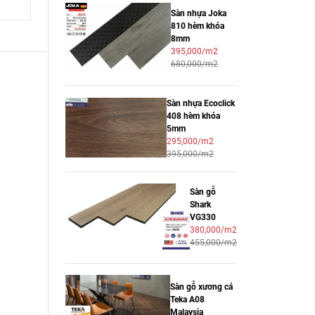
Sàn nhựa Joka
810 hèm khóa
8mm
395,000/m2
680,000/m2
Sàn nhựa Ecoclick
408 hèm khóa
5mm
295,000/m2
395,000/m2
Sàn gỗ
Shark
VG330
380,000/m2
455,000/m2
Sàn gỗ xương cá
Teka A08
Malaysia