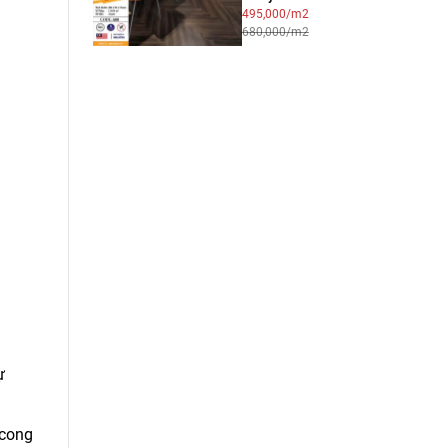
495,000/m2
680,000/m2
ự
 cong