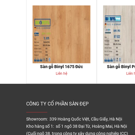
Sàn gỗ Binyl 1675 Đức
Sàn gỗ Binyl 
Liên hệ
Liên 
CÔNG TY CỔ PHẦN SÀN ĐẸP
Showroom: 339 Hoàng Quốc Việt, Cầu Giấy, Hà Nội
Kho hàng số 1: số 1 ngõ 38 Đại Từ, Hoàng Mai, Hà Nội
(Cuối ngõ 38, trong công ty xây dựng công nghiệp ICC)