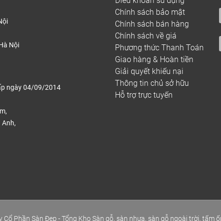
Điều khoản sử dụng
Chính sách bảo mật
Nội
Chính sách bán hàng
Chính sách về giá
Hà Nội
Phương thức Thanh Toán
Giao hàng & Hoàn tiền
Giải quyết khiếu nại
Thông tin chủ sở hữu
ấp ngày 04/09/2014
Hỗ trợ trực tuyến
ếm,
 Anh,
.
 Cổ Phần Sàn Đẹp - Tổng Kho Sàn gỗ, sàn nhựa, sàn gỗ ngoài trời, tấm ố