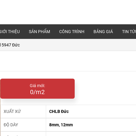
GIỚI THIỆU
SẢN PHẨM
CÔNG TRÌNH
BẢNG GIÁ
TIN TỨ
l 5947 Đức
Giá mới:
0/m2
XUẤT XỨ
CHLB Đức
ĐỘ DÀY
8mm, 12mm