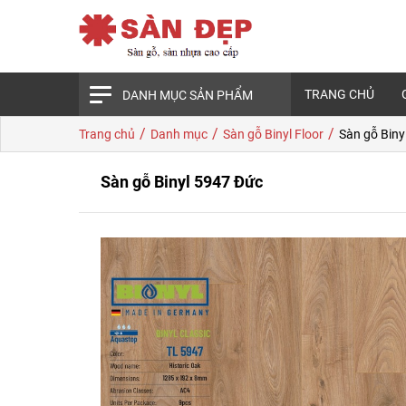
TRANG CHỦ
DANH MỤC SẢN PHẨM
/
/
/
Trang chủ
Danh mục
Sàn gỗ Binyl Floor
Sàn gỗ Biny
Sàn gỗ Binyl 5947 Đức