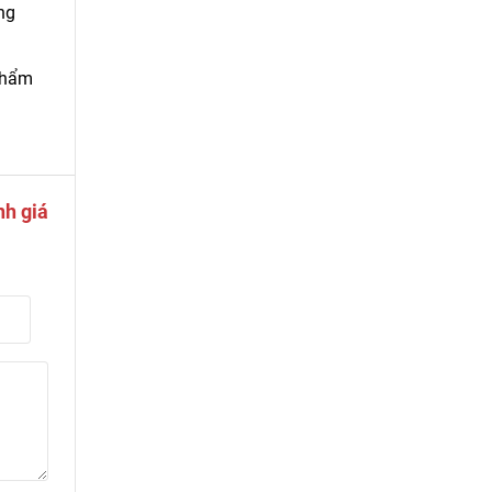
ng
phẩm
nh giá