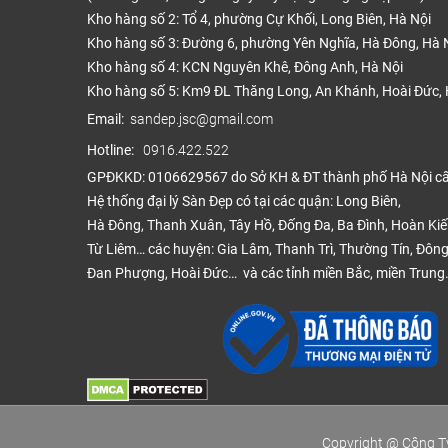
Kho hàng số 2: Tổ 4, phường Cự Khối, Long Biên, Hà Nội
Kho hàng số 3: Đường 6, phường Yên Nghĩa, Hà Đông, Hà 
Kho hàng số 4: KCN Nguyên Khê, Đông Anh, Hà Nội
Kho hàng số 5: Km9 ĐL Thăng Long, An Khánh, Hoài Đức, 
Email:
sandep.jsc@gmail.com
Hotline:
0916.422.522
GPĐKKD: 0106629567 do Sở KH & ĐT thành phố Hà Nội c
Hệ thống đại lý Sàn Đẹp có tại các quận: Long Biên,
Hà Đông, Thanh Xuân, Tây Hồ, Đống Đa, Ba Đình, Hoàn Ki
Từ Liêm… các huyện: Gia Lâm, Thanh Trì, Thường Tín, Đông
Đan Phượng, Hoài Đức… và các tỉnh miền Bắc, miền Trung
Copyright @ Công Ty