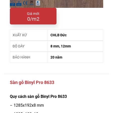
Giá mới:
0/m2
XUẤT XỨ
CHLB Đức
ĐỘ DÀY
8 mm, 12mm
BẢO HÀNH
20 năm
Sàn gỗ Binyl Pro 8633
Quy cách sàn gỗ Binyl Pro 8633
– 1285x192x8 mm