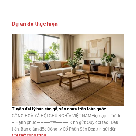
Dự án đã thực hiện
Tuyển đại lý bán sàn gỗ, sàn nhựa trên toàn quốc
CỘNG HOÀ XÃ HỘI CHỦ NGHĨA VIỆT NAM Độc lập – Tự do
– Hạnh phúc ————***———– Kính gửi: Quý đối tác Đầu
tiên, Ban giám đốc Công ty Cổ Phần Sàn Đẹp xin gửi đến
Chi tiết công trình
Quý đối tác lời chào trân trọng, lời chúc may mắn và thành