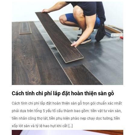
Cách tính chi phí lắp đặt hoàn thiện sàn gỗ
Cách tính chi phí lắp đặt hoàn thiện sàn gỗ trọn gói chuẩn xác nhất
phải dựa trên tổng 5 yếu tố cấu thành bao gồm: tiền vật tư ván sàn,
tiền nhân công thợ lát, tiền phụ kiện phào nẹp chạy dọc tường, tiền
xốp lót sàn và tỷ lệ hao hụt khi cắt […]