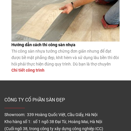
Hướng dẫn cách thi công sàn nhựa
Thi công sàn nhựa tưởng chừng đơn giản nhưng để đạt
được bề mặt phẳng đẹp, khít hèm và sử dụng lâu bền thì đòi
hỏi phải thực hiện đúng quy trình. Dù bạn là thợ chuyên
Chi tiết công trình
nghiệp hay tự lát tại nhà, nắm vững các bước lắp đặt chuẩn
sẽ giúp sàn nhựa phát […]
CÔNG TY CỔ PHẦN SÀN ĐẸP
Showroom: 339 Hoàng Quốc Việt, Cầu Giấy, Hà Nội
Kho hàng số 1: số 1 ngõ 38 Đại Từ, Hoàng Mai, Hà Nội
(Cuối ngõ 38, trong công ty xây dựng công nghiệp ICC)