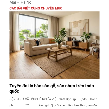
Mai – Hà Nội
CÁC BÀI VIẾT CÙNG CHUYÊN MỤC
Tuyển đại lý bán sàn gỗ, sàn nhựa trên toàn
quốc
CỘNG HOÀ XÃ HỘI CHỦ NGHĨA VIỆT NAM Độc lập – Tự do – Hạnh
phúc ————***———– Kính gửi: Quý đối tác Đầu tiên, Ban giám đốc