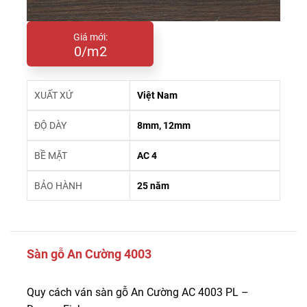
Giá mới:
0/m2
XUẤT XỨ
Việt Nam
ĐỘ DÀY
8mm, 12mm
BỀ MẶT
AC 4
BẢO HÀNH
25 năm
Sàn gỗ An Cường 4003
Quy cách ván sàn gỗ An Cường AC 4003 PL –