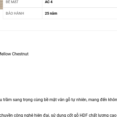
BỀ MẶT
AC 4
BẢO HÀNH
25 năm
ellow Chestnut
u trầm sang trọng cùng bề mặt vân gỗ tự nhiên, mang đến khô
chuyền công nghệ hiện đại, sử dụng cốt gỗ HDF chất lượng cao