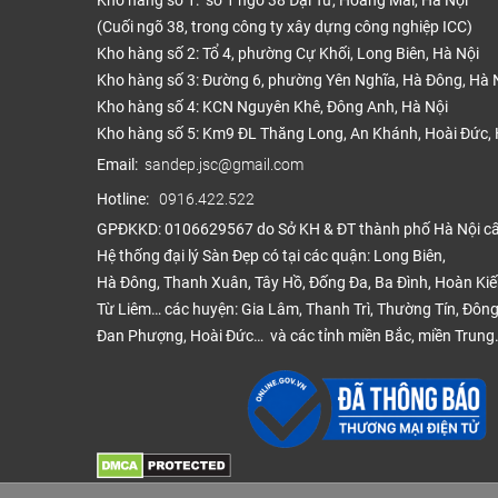
Kho hàng số 1: số 1 ngõ 38 Đại Từ, Hoàng Mai, Hà Nội
(Cuối ngõ 38, trong công ty xây dựng công nghiệp ICC)
Kho hàng số 2: Tổ 4, phường Cự Khối, Long Biên, Hà Nội
Kho hàng số 3: Đường 6, phường Yên Nghĩa, Hà Đông, Hà 
Kho hàng số 4: KCN Nguyên Khê, Đông Anh, Hà Nội
Kho hàng số 5: Km9 ĐL Thăng Long, An Khánh, Hoài Đức, 
Email:
sandep.jsc@gmail.com
Hotline:
0916.422.522
GPĐKKD: 0106629567 do Sở KH & ĐT thành phố Hà Nội c
Hệ thống đại lý Sàn Đẹp có tại các quận: Long Biên,
Hà Đông, Thanh Xuân, Tây Hồ, Đống Đa, Ba Đình, Hoàn Ki
Từ Liêm… các huyện: Gia Lâm, Thanh Trì, Thường Tín, Đông
Đan Phượng, Hoài Đức… và các tỉnh miền Bắc, miền Trung