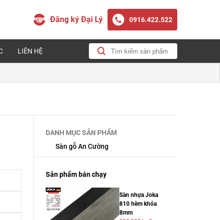
Đăng ký Đại Lý
0916.422.522
C
LIÊN HỆ
DANH MỤC SẢN PHẨM
Sàn gỗ An Cường
Sản phẩm bán chạy
Sàn nhựa Joka
810 hèm khóa
8mm