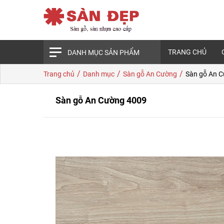
TRANG CHỦ
DANH MỤC SẢN PHẨM
/
/
/
Trang chủ
Danh mục
Sàn gỗ An Cường
Sàn gỗ An 
Sàn gỗ An Cường 4009