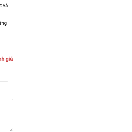
t và
 ứng
nh giá