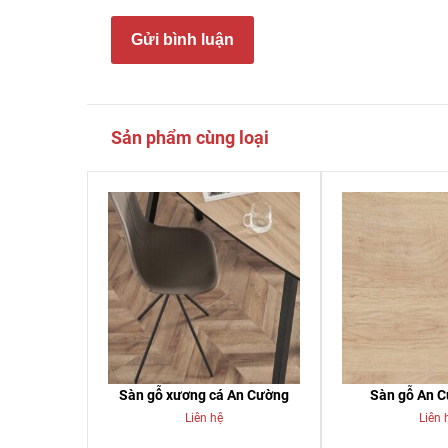
Gửi bình luận
Sản phẩm cùng loại
Sàn gỗ xương cá An Cường
Sàn gỗ An 
Liên hệ
Liên 