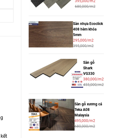
395,000/m2
680,000/m2
Sàn nhựa Ecoclick
408 hèm khóa
5mm
295,000/m2
395,000/m2
Sàn gỗ
Shark
VG330
380,000/m2
455,000/m2
Sàn gỗ xương cá
Teka A08
Malaysia
ng
495,000/m2
680,000/m2
 kết