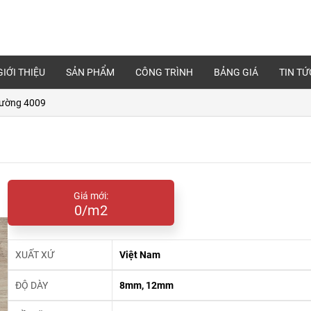
GIỚI THIỆU
SẢN PHẨM
CÔNG TRÌNH
BẢNG GIÁ
TIN TỨ
Cường 4009
Giá mới:
0/m2
XUẤT XỨ
Việt Nam
ĐỘ DÀY
8mm, 12mm