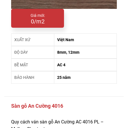
Giá mới:
0/m2
XUẤT XỨ
Việt Nam
ĐỘ DÀY
8mm, 12mm
BỀ MẶT
AC 4
BẢO HÀNH
25 năm
Sàn gỗ An Cường 4016
Quy cách ván sàn gỗ An Cường AC 4016 PL –