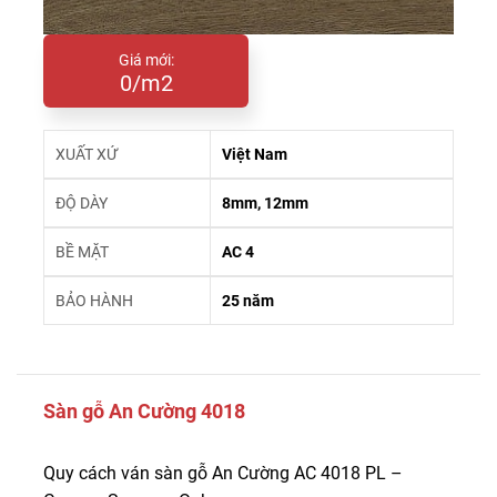
Giá mới:
0/m2
XUẤT XỨ
Việt Nam
ĐỘ DÀY
8mm, 12mm
BỀ MẶT
AC 4
BẢO HÀNH
25 năm
Sàn gỗ An Cường 4018
Quy cách ván sàn gỗ An Cường AC 4018 PL –