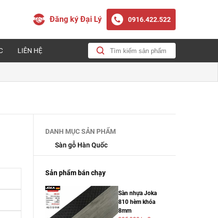
Đăng ký Đại Lý
0916.422.522
C
LIÊN HỆ
DANH MỤC SẢN PHẨM
Sàn gỗ Hàn Quốc
Sản phẩm bán chạy
Sàn nhựa Joka
810 hèm khóa
8mm