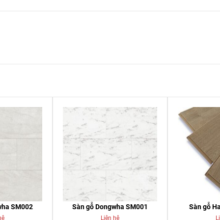
wha SM002
Sàn gỗ Dongwha SM001
Sàn gỗ H
hệ
Liên hệ
L