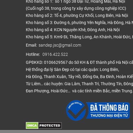
Kho hàng số 1: số 1 ngõ 38 Đại Từ, Hoàng Mai, Hà Nội
(Cuối ngõ 38, trong công ty xây dựng công nghiệp ICC)
Kho hàng số 2: Tổ 4, phường Cự Khối, Long Biên, Hà Nội
Kho hàng số 3: Đường 6, phường Yên Nghĩa, Hà Đông, Hà 
Kho hàng số 4: KCN Nguyên Khê, Đông Anh, Hà Nội
Kho hàng số 5: Km9 ĐL Thăng Long, An Khánh, Hoài Đức, 
Email:
sandep.jsc@gmail.com
Hotline:
0916.422.522
GPĐKKD: 0106629567 do Sở KH & ĐT thành phố Hà Nội c
Hệ thống đại lý Sàn Đẹp có tại các quận: Long Biên,
Hà Đông, Thanh Xuân, Tây Hồ, Đống Đa, Ba Đình, Hoàn Ki
Từ Liêm… các huyện: Gia Lâm, Thanh Trì, Thường Tín, Đông
Đan Phượng, Hoài Đức… và các tỉnh miền Bắc, miền Trung