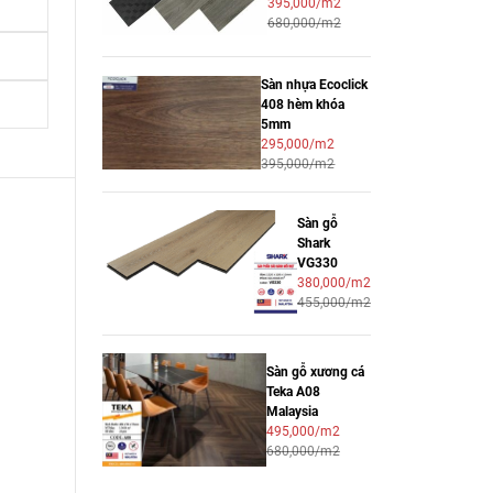
395,000/m2
680,000/m2
Sàn nhựa Ecoclick
408 hèm khóa
5mm
295,000/m2
395,000/m2
Sàn gỗ
Shark
VG330
380,000/m2
455,000/m2
Sàn gỗ xương cá
Teka A08
Malaysia
495,000/m2
680,000/m2