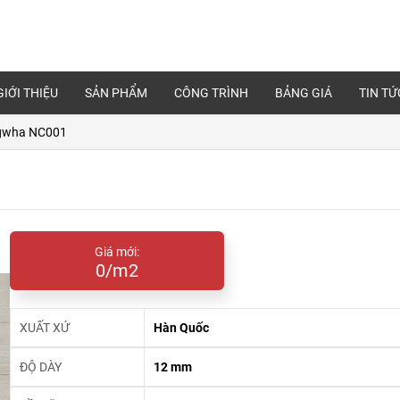
GIỚI THIỆU
SẢN PHẨM
CÔNG TRÌNH
BẢNG GIÁ
TIN TỨ
gwha NC001
Giá mới:
0/m2
XUẤT XỨ
Hàn Quốc
ĐỘ DÀY
12 mm