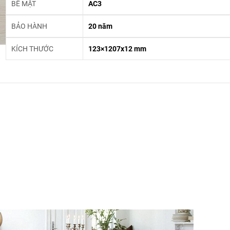
BỀ MẶT
AC3
BẢO HÀNH
20 năm
KÍCH THƯỚC
123×1207x12 mm