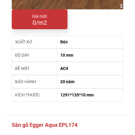
Giá mới:
0/m2
XUẤT XỨ
Đức
ĐỘ DÀY
10 mm
BỀ MẶT
AC4
BẢO HÀNH
20 năm
KÍCH THƯỚC
1291*135*10 mm
Sàn gỗ Egger Aqua EPL174