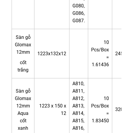
G080,
G086,
G087.
Sàn gỗ
10
Glomax
Pcs/Box
12mm
1223x132x12
245.000
=
cốt
1.61436
trắng
A810,
Sàn gỗ
A811,
Glomax
A812,
10
12mm
1223 x 150 x
A813,
Pcs/Box
320.000
Aqua
12
A814,
=
cốt
A815,
1.83450
xanh
A816,