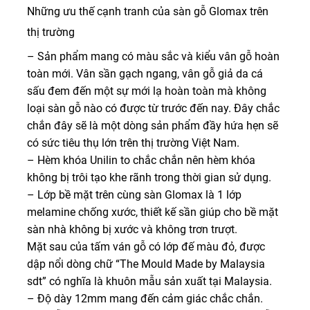
Những ưu thế cạnh tranh của sàn gỗ Glomax trên
thị trường
– Sản phẩm mang có màu sắc và kiểu vân gỗ hoàn
toàn mới. Vân sần gạch ngang, vân gỗ giả da cá
sấu đem đến một sự mới lạ hoàn toàn mà không
loại sàn gỗ nào có được từ trước đến nay. Đây chắc
chắn đây sẽ là một dòng sản phẩm đầy hứa hẹn sẽ
có sức tiêu thụ lớn trên thị trường Việt Nam.
– Hèm khóa Unilin to chắc chắn nên hèm khóa
không bị trôi tạo khe rãnh trong thời gian sử dụng.
– Lớp bề mặt trên cùng sàn Glomax là 1 lớp
melamine chống xước, thiết kế sần giúp cho bề mặt
sàn nhà không bị xước và không trơn trượt.
Mặt sau của tấm ván gỗ có lớp đế màu đỏ, được
dập nổi dòng chữ “The Mould Made by Malaysia
sdt” có nghĩa là khuôn mẫu sản xuất tại Malaysia.
– Độ dày 12mm mang đến cảm giác chắc chắn.