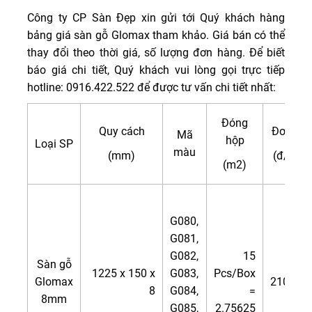
Công ty CP Sàn Đẹp xin gửi tới Quý khách hàng
bảng giá sàn gỗ Glomax tham khảo. Giá bán có thể
thay đổi theo thời giá, số lượng đơn hàng. Để biết
báo giá chi tiết, Quý khách vui lòng gọi trực tiếp
hotline: 0916.422.522 để được tư vấn chi tiết nhất:
Đóng
Quy cách
Đơn giá
Mã
hộp
Loại SP
màu
(mm)
(đ/m2)
(m2)
G080,
G081,
G082,
15
Sàn gỗ
1225 x 150 x
G083,
Pcs/Box
Glomax
210.000
8
G084,
=
8mm
G085,
2.75625