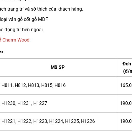
h trang trí và sở thích của khách hàng.
loại ván gỗ cốt gỗ MDF
ác động từ bên ngoài.
ỗ Charm Wood
.
ex
Đơn 
Mã SP
(đ/
H811, H812, H813, H815, H816
165.
H1230, H1231, H1227
190.
H1221, H1222, H1223, H1224, H1225, H1226
190.