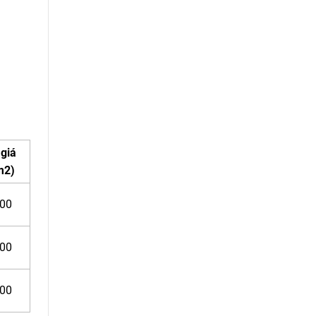
giá
m2)
000
000
000