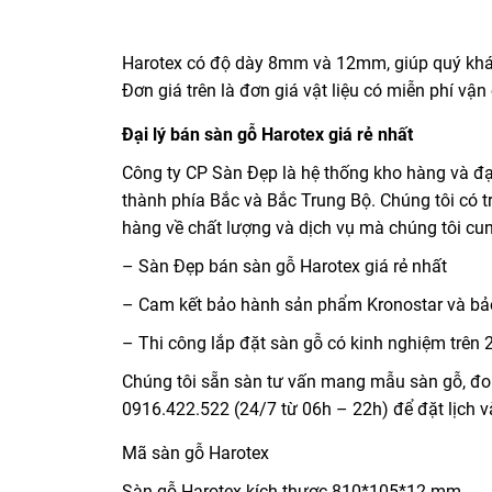
Harotex có độ dày 8mm và 12mm, giúp quý khách
Đơn giá trên là đơn giá vật liệu có miễn phí v
Đại lý bán sàn gỗ Harotex giá rẻ nhất
Công ty CP Sàn Đẹp là hệ thống kho hàng và đại 
thành phía Bắc và Bắc Trung Bộ. Chúng tôi có 
hàng về chất lượng và dịch vụ mà chúng tôi cu
– Sàn Đẹp bán sàn gỗ Harotex giá rẻ nhất
– Cam kết bảo hành sản phẩm Kronostar và bảo
– Thi công lắp đặt sàn gỗ có kinh nghiệm trên 
Chúng tôi sẵn sàn tư vấn mang mẫu sàn gỗ, đo đ
0916.422.522 (24/7 từ 06h – 22h) để đặt lịch v
Mã sàn gỗ Harotex
Sàn gỗ Harotex kích thươc 810*105*12 mm