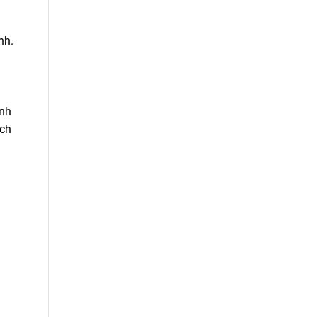
nh.
ỉnh
ách