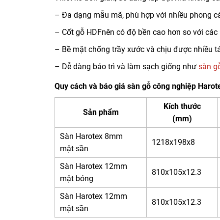
– Đa dạng mẫu mã, phù hợp với nhiều phong các
– Cốt gỗ HDFnên có độ bền cao hơn so với các 
– Bề mặt chống trầy xước và chịu được nhiều t
– Dễ dàng bảo trì và làm sạch giống như
sàn g
Quy cách và báo giá sàn gỗ công nghiệp Harot
Kích thước
Sản phẩm
(mm)
Sàn Harotex 8mm
1218x198x8
mặt sần
Sàn Harotex 12mm
810x105x12.3
mặt bóng
Sàn Harotex 12mm
810x105x12.3
mặt sần