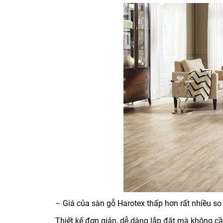
– Giá của sàn gỗ Harotex thấp hơn rất nhiều so
Thiết kế đơn giản, dễ dàng lắp đặt mà không cầ