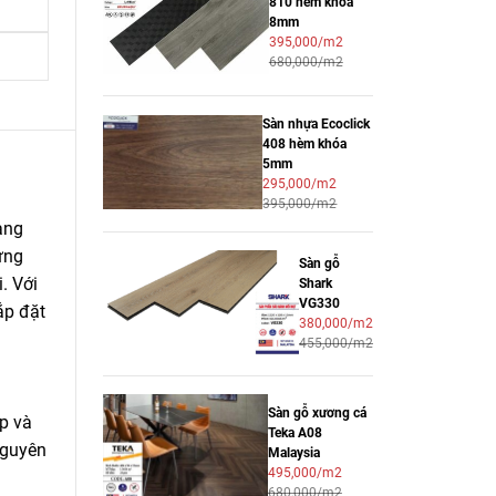
810 hèm khóa
8mm
395,000/m2
680,000/m2
Sàn nhựa Ecoclick
408 hèm khóa
5mm
295,000/m2
395,000/m2
àng
ưng
Sàn gỗ
. Với
Shark
VG330
ắp đặt
380,000/m2
455,000/m2
Sàn gỗ xương cá
p và
Teka A08
nguyên
Malaysia
495,000/m2
680,000/m2