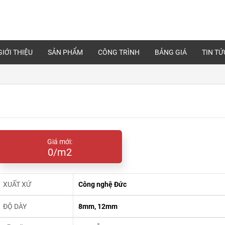
GIỚI THIỆU
SẢN PHẨM
CÔNG TRÌNH
BẢNG GIÁ
TIN TỨ
Giá mới:
0/m2
XUẤT XỨ
Công nghệ Đức
ĐỘ DÀY
8mm, 12mm