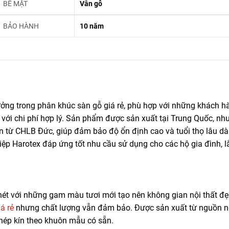
BỀ MẶT
Vân gỗ
BẢO HÀNH
10 năm
ưởng trong phân khúc sàn gỗ giá rẻ, phù hợp với những khách h
 với chi phí hợp lý. Sản phẩm được sản xuất tại Trung Quốc, nh
 từ CHLB Đức, giúp đảm bảo độ ổn định cao và tuổi thọ lâu dài
ghiệp Harotex đáp ứng tốt nhu cầu sử dụng cho các hộ gia đình, l
nét với những gam màu tươi mới tạo nên không gian nội thất đẹ
á rẻ
nhưng chất lượng vẫn đảm bảo. Được sản xuất từ nguồn 
 khép kín theo khuôn mẫu có sẵn.