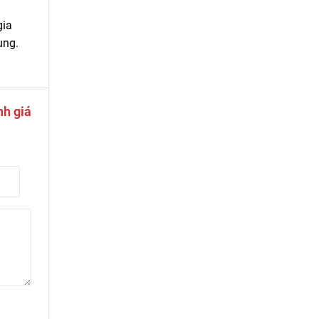
gia
ụng.
nh giá