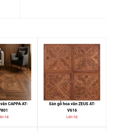
 văn CAPPA AT-
Sàn gỗ hoa văn ZEUS AT-
V801
V616
iên hệ
Liên hệ