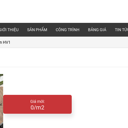
GIỚI THIỆU
SẢN PHẨM
CÔNG TRÌNH
BẢNG GIÁ
TIN TỨ
ăn HV1
Giá mới:
0/m2