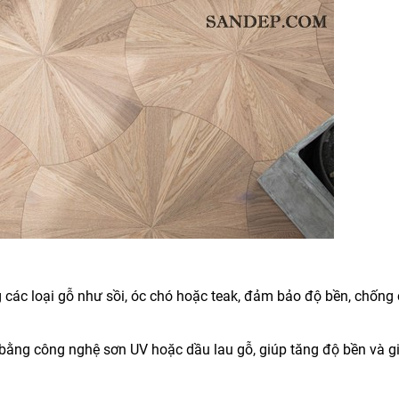
ng các loại gỗ như sồi, óc chó hoặc teak, đảm bảo độ bền, chống
n bằng công nghệ sơn UV hoặc dầu lau gỗ, giúp tăng độ bền và g