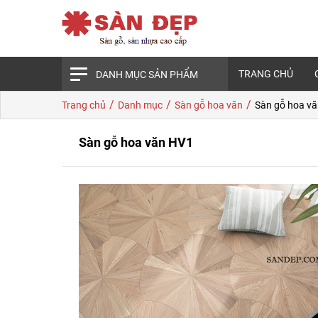
TRANG CHỦ
DANH MỤC SẢN PHẨM
/
/
/
Trang chủ
Danh mục
Sàn gỗ hoa văn
Sàn gỗ hoa v
Sàn gỗ hoa văn HV1