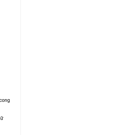
 cong
iữ