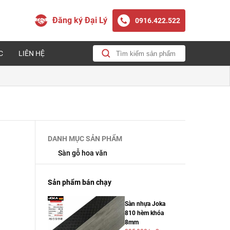
Đăng ký Đại Lý
0916.422.522
C
LIÊN HỆ
DANH MỤC SẢN PHẨM
Sàn gỗ hoa văn
Sản phẩm bán chạy
Sàn nhựa Joka
810 hèm khóa
8mm