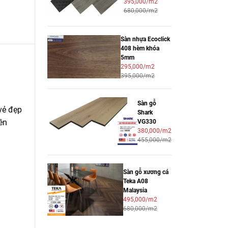
395,000/m2
680,000/m2
Sàn nhựa Ecoclick
408 hèm khóa
5mm
295,000/m2
395,000/m2
Sàn gỗ
vẻ đẹp
Shark
ên
VG330
380,000/m2
455,000/m2
Sàn gỗ xương cá
Teka A08
Malaysia
495,000/m2
680,000/m2