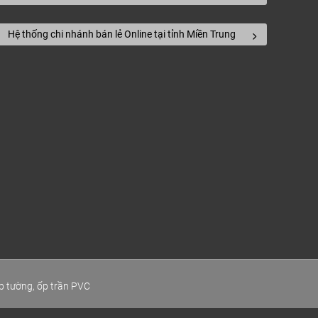
Hệ thống chi nhánh bán lẻ Online tại tỉnh Miền Trung
p tường, ốp trần PVC