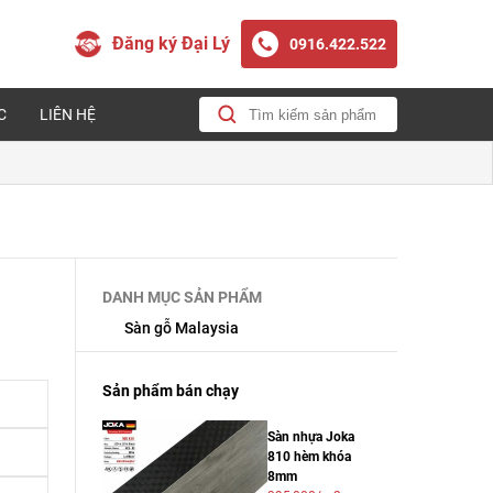
Đăng ký Đại Lý
0916.422.522
C
LIÊN HỆ
DANH MỤC SẢN PHẨM
Sàn gỗ Malaysia
Sản phẩm bán chạy
Sàn nhựa Joka
810 hèm khóa
8mm