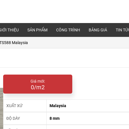
GIỚI THIỆU
SẢN PHẨM
CÔNG TRÌNH
BẢNG GIÁ
TIN TỨ
ETS588 Malaysia
Giá mới:
0/m2
XUẤT XỨ
Malaysia
ĐỘ DÀY
8 mm