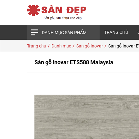
TRANG CHỦ
DANH MỤC SẢN PHẨM
/
/
/
Trang chủ
Danh mục
Sàn gỗ Inovar
Sàn gỗ Inovar 
Sàn gỗ Inovar ETS588 Malaysia