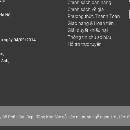
Nội
Chính sách bán hàng
Chính sách về giá
Hà Nội
Phương thức Thanh Toán
Giao hàng & Hoàn tiền
Giải quyết khiếu nại
Thông tin chủ sở hữu
ấp ngày 04/09/2014
Hỗ trợ trực tuyến
ếm,
 Anh,
.
 Cổ Phần Sàn Đẹp - Tổng Kho Sàn gỗ, sàn nhựa, sàn gỗ ngoài trời, tấm ố