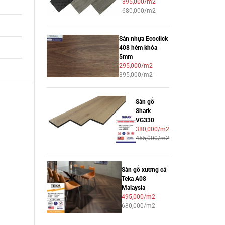
395,000/m2
680,000/m2
Sàn nhựa Ecoclick
408 hèm khóa
5mm
295,000/m2
395,000/m2
Sàn gỗ
Shark
VG330
380,000/m2
455,000/m2
Sàn gỗ xương cá
Teka A08
Malaysia
495,000/m2
680,000/m2