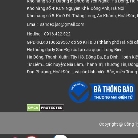
Kho hàng số 3: Đường 6, phường Yên Nghĩa, Hà Đông, Hà 
Kho hàng số 4: KCN Nguyên Khê, Đông Anh, Hà Nội
Kho hàng số 5: Km9 ĐL Thăng Long, An Khánh, Hoài Đức, 
Email:
sandep.jsc@gmail.com
Hotline:
0916.422.522
GPĐKKD: 0106629567 do Sở KH & ĐT thành phố Hà Nội c
Hệ thống đại lý Sàn Đẹp có tại các quận: Long Biên,
Hà Đông, Thanh Xuân, Tây Hồ, Đống Đa, Ba Đình, Hoàn Ki
Từ Liêm… các huyện: Gia Lâm, Thanh Trì, Thường Tín, Đông
Đan Phượng, Hoài Đức… và các tỉnh miền Bắc, miền Trung
Copyright @ Công Ty