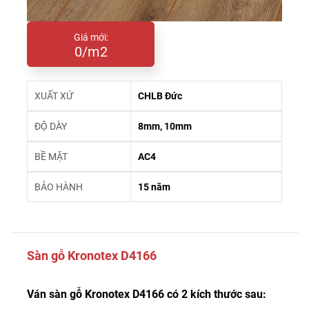
Giá mới:
0/m2
XUẤT XỨ
CHLB Đức
ĐỘ DÀY
8mm, 10mm
BỀ MẶT
AC4
BẢO HÀNH
15 năm
Sàn gỗ Kronotex D4166
Ván sàn gỗ Kronotex D4166 có 2 kích thước sau: