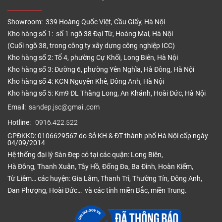
Showroom: 339 Hoàng Quốc Việt, Cầu Giấy, Hà Nội
Kho hàng số 1: số 1 ngõ 38 Đại Từ, Hoàng Mai, Hà Nội
(Cuối ngõ 38, trong công ty xây dựng công nghiệp ICC)
Kho hàng số 2: Tổ 4, phường Cự Khối, Long Biên, Hà Nội
Kho hàng số 3: Đường 6, phường Yên Nghĩa, Hà Đông, Hà Nội
Kho hàng số 4: KCN Nguyên Khê, Đông Anh, Hà Nội
Kho hàng số 5: Km9 ĐL Thăng Long, An Khánh, Hoài Đức, Hà Nội
Email:
sandep.jsc@gmail.com
Hotline:
0916.422.522
GPĐKKD: 0106629567 do Sở KH & ĐT thành phố Hà Nội cấp ngày
04/09/2014
Hệ thống đại lý Sàn Đẹp có tại các quận: Long Biên,
Hà Đông, Thanh Xuân, Tây Hồ, Đống Đa, Ba Đình, Hoàn Kiếm,
Từ Liêm… các huyện: Gia Lâm, Thanh Trì, Thường Tín, Đông Anh,
Đan Phượng, Hoài Đức… và các tỉnh miền Bắc, miền Trung.