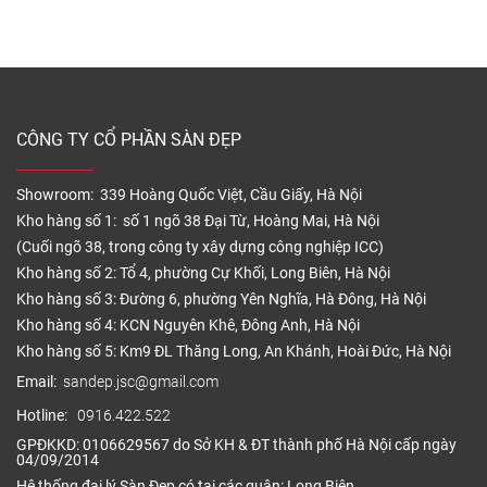
CÔNG TY CỔ PHẦN SÀN ĐẸP
Showroom: 339 Hoàng Quốc Việt, Cầu Giấy, Hà Nội
Kho hàng số 1: số 1 ngõ 38 Đại Từ, Hoàng Mai, Hà Nội
(Cuối ngõ 38, trong công ty xây dựng công nghiệp ICC)
Kho hàng số 2: Tổ 4, phường Cự Khối, Long Biên, Hà Nội
Kho hàng số 3: Đường 6, phường Yên Nghĩa, Hà Đông, Hà Nội
Kho hàng số 4: KCN Nguyên Khê, Đông Anh, Hà Nội
Kho hàng số 5: Km9 ĐL Thăng Long, An Khánh, Hoài Đức, Hà Nội
Email:
sandep.jsc@gmail.com
Hotline:
0916.422.522
GPĐKKD: 0106629567 do Sở KH & ĐT thành phố Hà Nội cấp ngày
04/09/2014
Hệ thống đại lý Sàn Đẹp có tại các quận: Long Biên,