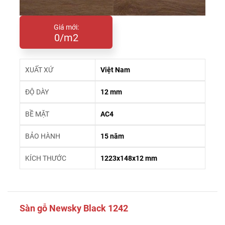
Giá mới:
0/m2
XUẤT XỨ
Việt Nam
ĐỘ DÀY
12 mm
BỀ MẶT
AC4
BẢO HÀNH
15 năm
KÍCH THƯỚC
1223x148x12 mm
Sàn gỗ Newsky Black 1242