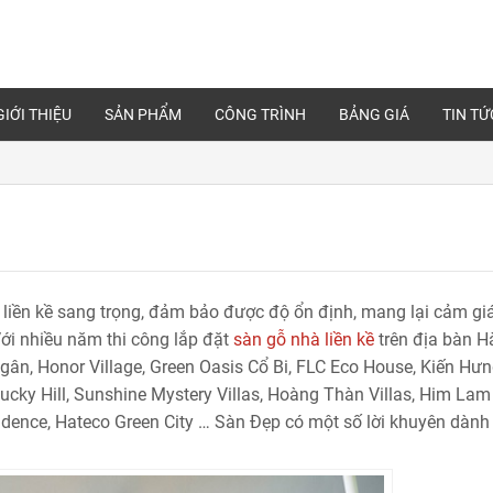
GIỚI THIỆU
SẢN PHẨM
CÔNG TRÌNH
BẢNG GIÁ
TIN TỨ
 liền kề sang trọng, đảm bảo được độ ổn định, mang lại cảm g
 Với nhiều năm thi công lắp đặt
sàn gỗ nhà liền kề
trên địa bàn H
gân, Honor Village, Green Oasis Cổ Bi, FLC Eco House, Kiến Hư
Lucky Hill, Sunshine Mystery Villas, Hoàng Thàn Villas, Him Lam
dence, Hateco Green City
… Sàn Đẹp có một số lời khuyên dành