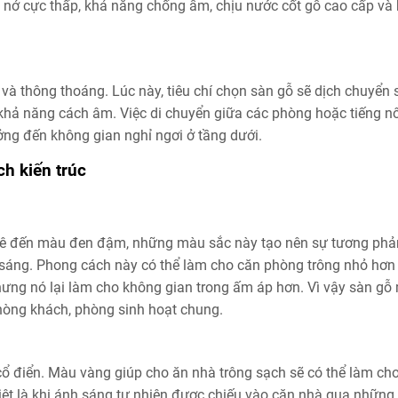
n nở cực thấp, khả năng chống ẩm, chịu nước cốt gỗ cao cấp và
 và thông thoáng. Lúc này, tiêu chí chọn sàn gỗ sẽ dịch chuyển
 khả năng cách âm. Việc di chuyển giữa các phòng hoặc tiếng n
ởng đến không gian nghỉ ngơi ở tầng dưới.
h kiến trúc
hê đến màu đen đậm, những màu sắc này tạo nên sự tương phả
 sáng. Phong cách này có thể làm cho căn phòng trông nhỏ hơn
hưng nó lại làm cho không gian trong ấm áp hơn. Vì vậy sàn gỗ
phòng khách, phòng sinh hoạt chung.
ổ điển. Màu vàng giúp cho ăn nhà trông sạch sẽ có thể làm cho
iệt là khi ánh sáng tự nhiên được chiếu vào căn nhà qua những