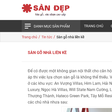
TRANG CHỦ
DANH MỤC SẢN PHẨM
/
/
Trang chủ
Tin tức
Sàn gỗ nhà liền kề
SÀN GỖ NHÀ LIỀN KỀ
Để có được một không gian nội thất cho căn hộ
áp thi việc lựa chọn sàn gỗ là không thể thiếu.
ở các khu vực: An Vượng Villas, Him Lam, Hải N
Luxury, Ngọc Hà Villas, Will State Nam Cường, 
Thượng Thành, Hateco Green Park, Tây Mỗ Resi
các chủ nhà nhưa sau: