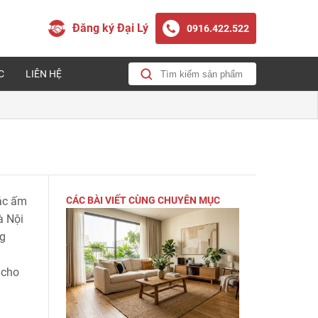
Đăng ký Đại Lý
0916.422.522
C
LIÊN HỆ
iác ấm
CÁC BÀI VIẾT CÙNG CHUYÊN MỤC
à Nội
ng
 cho