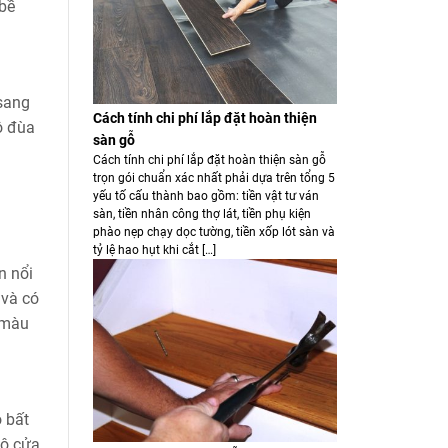
 bề
 sang
Cách tính chi phí lắp đặt hoàn thiện
ô đùa
sàn gỗ
Cách tính chi phí lắp đặt hoàn thiện sàn gỗ
trọn gói chuẩn xác nhất phải dựa trên tổng 5
yếu tố cấu thành bao gồm: tiền vật tư ván
sàn, tiền nhân công thợ lát, tiền phụ kiện
phào nẹp chạy dọc tường, tiền xốp lót sàn và
tỷ lệ hao hụt khi cắt […]
n nổi
 và có
 màu
 bất
 ô cửa