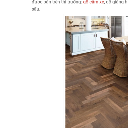
được bán trên thị trường:
gỗ căm xe
, gỗ giáng 
sấu.