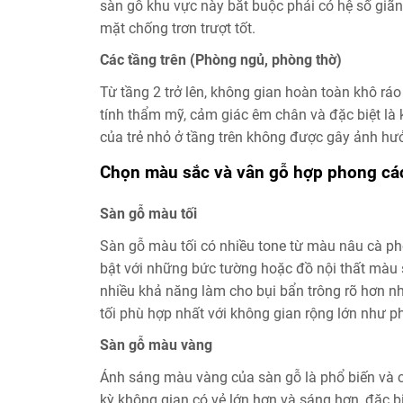
sàn gỗ khu vực này bắt buộc phải có hệ số giã
mặt chống trơn trượt tốt.
Các tầng trên (Phòng ngủ, phòng thờ)
Từ tầng 2 trở lên, không gian hoàn toàn khô ráo
tính thẩm mỹ, cảm giác êm chân và đặc biệt là
của trẻ nhỏ ở tầng trên không được gây ảnh hư
Chọn màu sắc và vân gỗ hợp phong các
Sàn gỗ màu tối
Sàn gỗ màu tối có nhiều tone từ màu nâu cà p
bật với những bức tường hoặc đồ nội thất màu
nhiều khả năng làm cho bụi bẩn trông rõ hơn n
tối phù hợp nhất với không gian rộng lớn như 
Sàn gỗ màu vàng
Ánh sáng màu vàng của sàn gỗ là phổ biến và c
kỳ không gian có vẻ lớn hơn và sáng hơn, đặc b