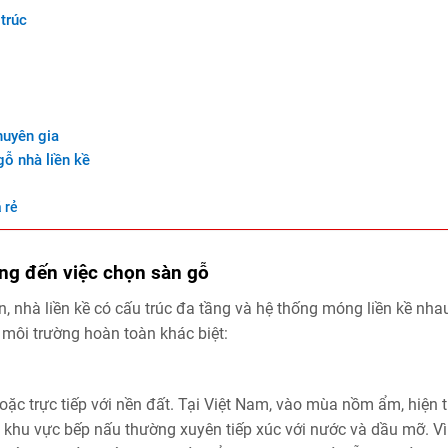
trúc
huyên gia
gỗ nhà liền kề
á rẻ
ởng đến việc chọn sàn gỗ
 nhà liền kề có cấu trúc đa tầng và hệ thống móng liền kề nha
 môi trường hoàn toàn khác biệt:
oặc trực tiếp với nền đất. Tại Việt Nam, vào mùa nồm ẩm, hiện 
, khu vực bếp nấu thường xuyên tiếp xúc với nước và dầu mỡ. Vì