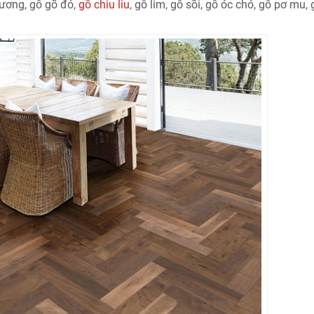
hương, gỗ gõ đỏ,
gỗ chiu liu
, gỗ lim, gỗ sồi, gỗ óc chó, gỗ pơ mu, 