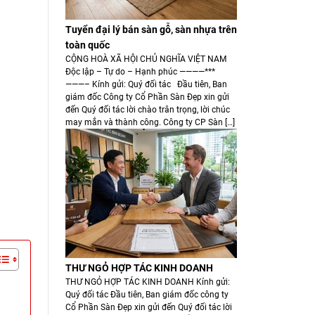
Tuyển đại lý bán sàn gỗ, sàn nhựa trên
toàn quốc
CỘNG HOÀ XÃ HỘI CHỦ NGHĨA VIỆT NAM
Độc lập – Tự do – Hạnh phúc ————***
———– Kính gửi: Quý đối tác Đầu tiên, Ban
giám đốc Công ty Cổ Phần Sàn Đẹp xin gửi
đến Quý đối tác lời chào trân trọng, lời chúc
may mắn và thành công. Công ty CP Sàn […]
THƯ NGỎ HỢP TÁC KINH DOANH
THƯ NGỎ HỢP TÁC KINH DOANH Kính gửi:
Quý đối tác Đầu tiên, Ban giám đốc công ty
Cổ Phần Sàn Đẹp xin gửi đến Quý đối tác lời