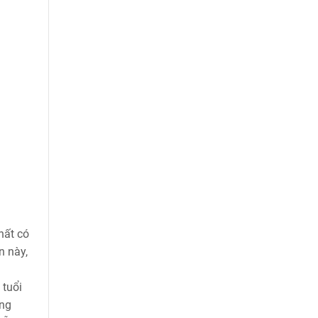
thất có
n này,
 tuổi
ang