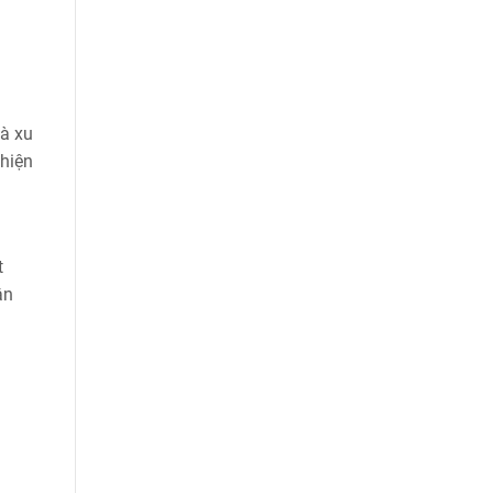
là xu
 hiện
t
ận