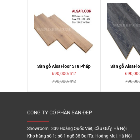
Sàn gỗ AlsaFloor 518 Pháp
Sàn gỗ AlsaFl
690,000/m2
690,00
790,000/m2
790,00
CÔNG TY CỔ PHẦN SÀN ĐẸP
Showroom: 339 Hoàng Quốc Việt, Cầu Giấy, Hà Nội
Kho hàng số 1: số 1 ngõ 38 Đại Từ, Hoàng Mai, Hà Nội