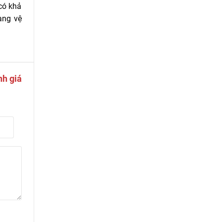
có khả
àng vệ
nh giá