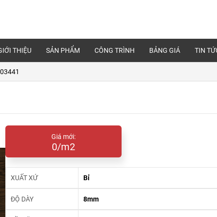
GIỚI THIỆU
SẢN PHẨM
CÔNG TRÌNH
BẢNG GIÁ
TIN TỨ
 03441
Giá mới:
0/m2
XUẤT XỨ
Bỉ
ĐỘ DÀY
8mm