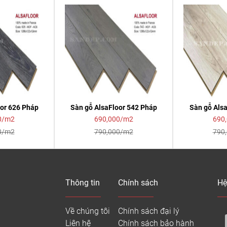
oor 626 Pháp
Sàn gỗ AlsaFloor 542 Pháp
Sàn gỗ Alsa
0/m2
690,000/m2
690
0/m2
790,000/m2
790
Thông tin
Chính sách
Hệ
Về chúng tôi
Chính sách đại lý
Liên hệ
Chính sách bảo hành