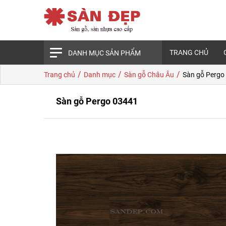
TRANG CHỦ
DANH MỤC SẢN PHẨM
/
/
/
Trang chủ
Danh mục
Sàn gỗ Châu Âu
Sàn gỗ Pergo
Sàn gỗ Pergo 03441