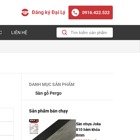
Đăng ký Đại Lý
0916.422.522
C
LIÊN HỆ
DANH MỤC SẢN PHẨM
Sàn gỗ Pergo
Sản phẩm bán chạy
Sàn nhựa Joka
810 hèm khóa
8mm