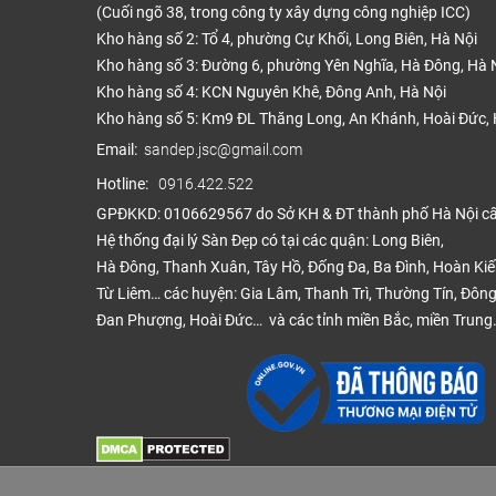
(Cuối ngõ 38, trong công ty xây dựng công nghiệp ICC)
Kho hàng số 2: Tổ 4, phường Cự Khối, Long Biên, Hà Nội
Kho hàng số 3: Đường 6, phường Yên Nghĩa, Hà Đông, Hà 
Kho hàng số 4: KCN Nguyên Khê, Đông Anh, Hà Nội
Kho hàng số 5: Km9 ĐL Thăng Long, An Khánh, Hoài Đức, 
Email:
sandep.jsc@gmail.com
Hotline:
0916.422.522
GPĐKKD: 0106629567 do Sở KH & ĐT thành phố Hà Nội c
Hệ thống đại lý Sàn Đẹp có tại các quận: Long Biên,
Hà Đông, Thanh Xuân, Tây Hồ, Đống Đa, Ba Đình, Hoàn Ki
Từ Liêm… các huyện: Gia Lâm, Thanh Trì, Thường Tín, Đông
Đan Phượng, Hoài Đức… và các tỉnh miền Bắc, miền Trung