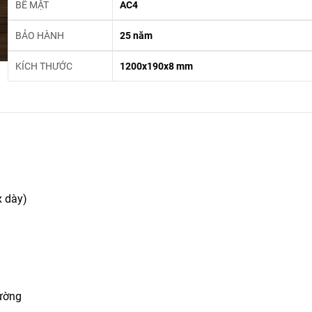
BỀ MẶT
AC4
BẢO HÀNH
25 năm
KÍCH THƯỚC
1200x190x8 mm
x dày)
tường