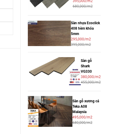
395,000/m2
680,000/m2
Sàn nhựa Ecoclick
408 hèm khóa
5mm
295,000/m2
395,000/m2
Sàn gỗ
Shark
VG330
380,000/m2
455,000/m2
Sàn gỗ xương cá
Teka A08
Malaysia
495,000/m2
680,000/m2