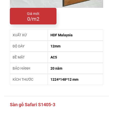
Giá mới:
0/m2
XUẤT XỨ
HDF Malaysia
ĐỘ DÀY
12mm
BỀ MẶT
AC5
BẢO HÀNH
20 năm
KÍCH THƯỚC
1224*148*12 mm
Sàn gỗ Safari S1405-3