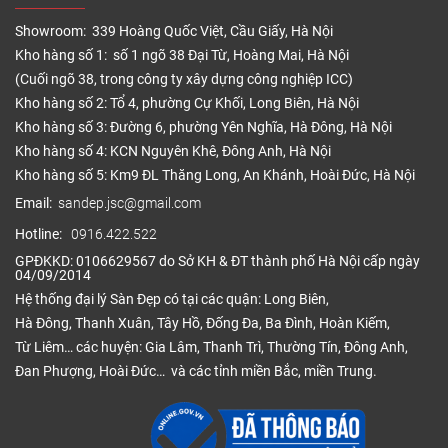
Showroom: 339 Hoàng Quốc Việt, Cầu Giấy, Hà Nội
Kho hàng số 1: số 1 ngõ 38 Đại Từ, Hoàng Mai, Hà Nội
(Cuối ngõ 38, trong công ty xây dựng công nghiệp ICC)
Kho hàng số 2: Tổ 4, phường Cự Khối, Long Biên, Hà Nội
Kho hàng số 3: Đường 6, phường Yên Nghĩa, Hà Đông, Hà Nội
Kho hàng số 4: KCN Nguyên Khê, Đông Anh, Hà Nội
Kho hàng số 5: Km9 ĐL Thăng Long, An Khánh, Hoài Đức, Hà Nội
Email:
sandep.jsc@gmail.com
Hotline:
0916.422.522
GPĐKKD: 0106629567 do Sở KH & ĐT thành phố Hà Nội cấp ngày
04/09/2014
Hệ thống đại lý Sàn Đẹp có tại các quận: Long Biên,
Hà Đông, Thanh Xuân, Tây Hồ, Đống Đa, Ba Đình, Hoàn Kiếm,
Từ Liêm… các huyện: Gia Lâm, Thanh Trì, Thường Tín, Đông Anh,
Đan Phượng, Hoài Đức… và các tỉnh miền Bắc, miền Trung.