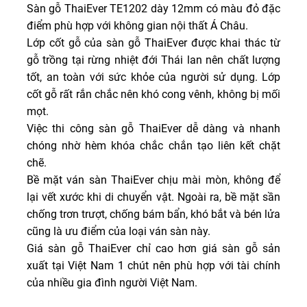
Sàn gỗ ThaiEver TE1202 dày 12mm có màu đỏ đặc
điểm phù hợp với không gian nội thất Á Châu.
Lớp cốt gỗ của sàn gỗ ThaiEver được khai thác từ
gỗ trồng tại rừng nhiệt đới Thái lan nên chất lượng
tốt, an toàn với sức khỏe của người sử dụng. Lớp
cốt gỗ rất rắn chắc nên khó cong vênh, không bị mối
mọt.
Việc thi công sàn gỗ ThaiEver dễ dàng và nhanh
chóng nhờ hèm khóa chắc chắn tạo liên kết chặt
chẽ.
Bề mặt ván sàn ThaiEver chịu mài mòn, không để
lại vết xước khi di chuyển vật. Ngoài ra, bề mặt sần
chống trơn trượt, chống bám bẩn, khó bắt và bén lửa
cũng là ưu điểm của loại ván sàn này.
Giá sàn gỗ ThaiEver chỉ cao hơn giá sàn gỗ sản
xuất tại Việt Nam 1 chút nên phù hợp với tài chính
của nhiều gia đình người Việt Nam.