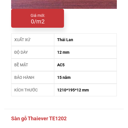
Giá mới:
0/m2
XUẤT XỨ
Thái Lan
ĐỘ DÀY
12 mm
BỀ MẶT
AC5
BẢO HÀNH
15 năm
KÍCH THƯỚC
1210*195*12 mm
Sàn gỗ Thaiever TE1202