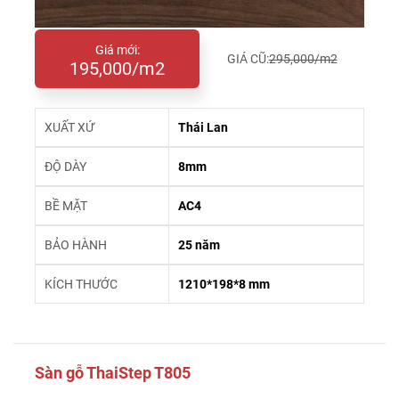
Giá mới:
GIÁ CŨ:
295,000/m2
195,000/m2
XUẤT XỨ
Thái Lan
ĐỘ DÀY
8mm
BỀ MẶT
AC4
BẢO HÀNH
25 năm
KÍCH THƯỚC
1210*198*8 mm
Sàn gỗ ThaiStep T805