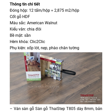
Thông tin chi tiết
Đóng hộp: 12 tấm/hộp = 2,875 m2/hộp
Cốt gỗ HDF
Màu sắc: American Walnut
Kiểu vân: chia đôi
Bề mặt: sần
Hèm khóa: Clic2Clic
Phụ kiện: xốp lót, nẹp, phào chân tường
– Ván sàn gỗ Sàn gỗ ThaiStep T805 dày 8mm, bản