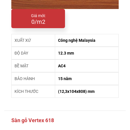
Giá mới:
0/m2
XUẤT XỨ
Công nghệ Malaysia
ĐỘ DÀY
12.3 mm
BỀ MẶT
AC4
BẢO HÀNH
15 năm
KÍCH THƯỚC
(12,3x104x808) mm
Sàn gỗ Vertex 618