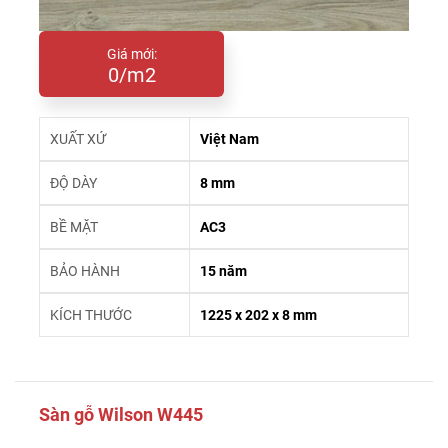
Giá mới:
0/m2
XUẤT XỨ
Việt Nam
ĐỘ DÀY
8 mm
BỀ MẶT
AC3
BẢO HÀNH
15 năm
KÍCH THƯỚC
1225 x 202 x 8 mm
Sàn gỗ Wilson W445