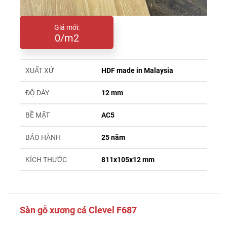
Giá mới:
0/m2
XUẤT XỨ
HDF made in Malaysia
ĐỘ DÀY
12 mm
BỀ MẶT
AC5
BẢO HÀNH
25 năm
KÍCH THƯỚC
811x105x12 mm
Sàn gỗ xương cá Clevel F687