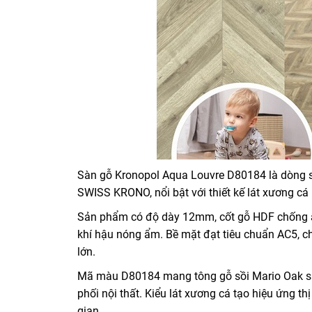
Sàn gỗ Kronopol Aqua Louvre D80184 là dòng s
SWISS KRONO, nổi bật với thiết kế lát xương c
Sản phẩm có độ dày 12mm, cốt gỗ HDF chống ẩm
khí hậu nóng ẩm. Bề mặt đạt tiêu chuẩn AC5, c
lớn.
Mã màu D80184 mang tông gỗ sồi Mario Oak sáng
phối nội thất. Kiểu lát xương cá tạo hiệu ứng t
gian.