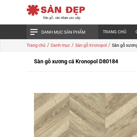
TRANG CHỦ
DANH MỤC SẢN PHẨM
/
/
/
Trang chủ
Danh mục
Sàn gỗ Kronopol
Sàn gỗ xươn
Sàn gỗ xương cá Kronopol D80184