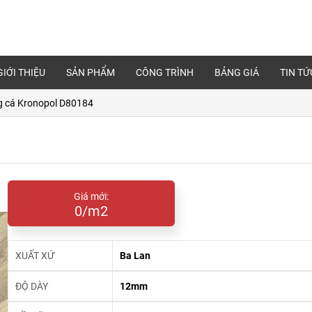
GIỚI THIỆU
SẢN PHẨM
CÔNG TRÌNH
BẢNG GIÁ
TIN TỨ
g cá Kronopol D80184
Giá mới:
0/m2
XUẤT XỨ
Ba Lan
ĐỘ DÀY
12mm