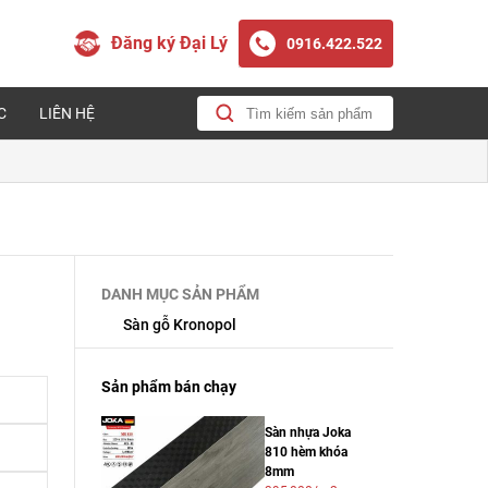
Đăng ký Đại Lý
0916.422.522
C
LIÊN HỆ
DANH MỤC SẢN PHẨM
Sàn gỗ Kronopol
Sản phẩm bán chạy
Sàn nhựa Joka
810 hèm khóa
8mm