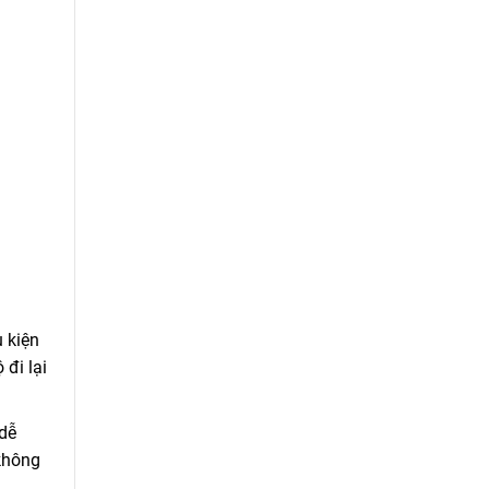
 kiện
đi lại
 dễ
 không