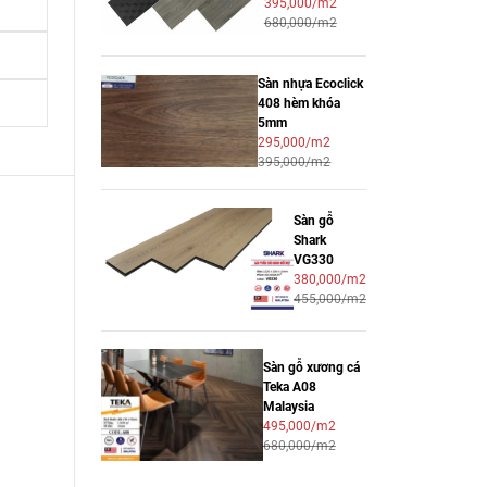
395,000/m2
680,000/m2
Sàn nhựa Ecoclick
408 hèm khóa
5mm
295,000/m2
395,000/m2
Sàn gỗ
Shark
VG330
380,000/m2
455,000/m2
Sàn gỗ xương cá
Teka A08
Malaysia
495,000/m2
680,000/m2