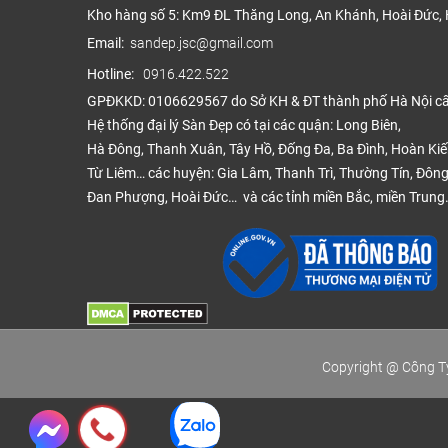
Kho hàng số 5: Km9 ĐL Thăng Long, An Khánh, Hoài Đức, 
Email:
sandep.jsc@gmail.com
Hotline:
0916.422.522
GPĐKKD: 0106629567 do Sở KH & ĐT thành phố Hà Nội c
Hệ thống đại lý Sàn Đẹp có tại các quận: Long Biên,
Hà Đông, Thanh Xuân, Tây Hồ, Đống Đa, Ba Đình, Hoàn Ki
Từ Liêm… các huyện: Gia Lâm, Thanh Trì, Thường Tín, Đông
Đan Phượng, Hoài Đức… và các tỉnh miền Bắc, miền Trung
Copyright @ Công Ty