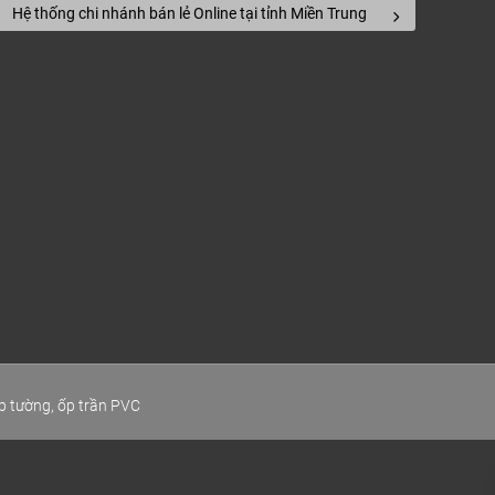
Hệ thống chi nhánh bán lẻ Online tại tỉnh Miền Trung
p tường, ốp trần PVC