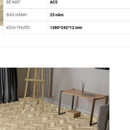
BỀ MẶT
AC5
BẢO HÀNH
25 năm
KÍCH THƯỚC
1380*242*12 mm