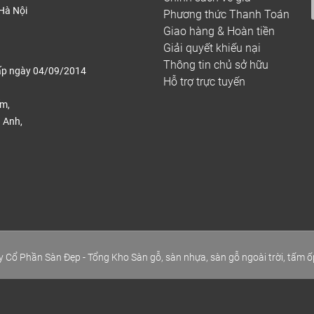
Hà Nội
Phương thức Thanh Toán
Giao hàng & Hoàn tiền
Giải quyết khiếu nại
Thông tin chủ sở hữu
ấp ngày 04/09/2014
Hỗ trợ trực tuyến
ếm,
 Anh,
.
 Cổ Phần Sàn Đẹp - Tổng Kho Sàn gỗ, sàn nhựa, sàn gỗ ngoài trời, tấm ố