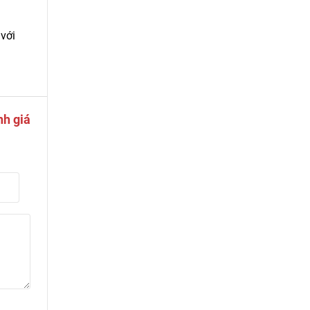
 với
nh giá