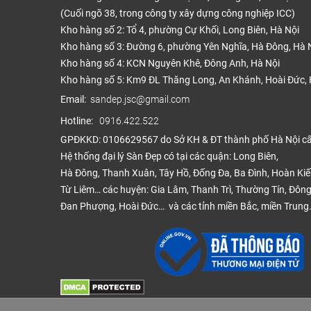
(Cuối ngõ 38, trong công ty xây dựng công nghiệp ICC)
Kho hàng số 2: Tổ 4, phường Cự Khối, Long Biên, Hà Nội
Kho hàng số 3: Đường 6, phường Yên Nghĩa, Hà Đông, Hà 
Kho hàng số 4: KCN Nguyên Khê, Đông Anh, Hà Nội
Kho hàng số 5: Km9 ĐL Thăng Long, An Khánh, Hoài Đức, 
Email:
sandep.jsc@gmail.com
Hotline:
0916.422.522
GPĐKKD: 0106629567 do Sở KH & ĐT thành phố Hà Nội c
Hệ thống đại lý Sàn Đẹp có tại các quận: Long Biên,
Hà Đông, Thanh Xuân, Tây Hồ, Đống Đa, Ba Đình, Hoàn Ki
Từ Liêm… các huyện: Gia Lâm, Thanh Trì, Thường Tín, Đông
Đan Phượng, Hoài Đức… và các tỉnh miền Bắc, miền Trung