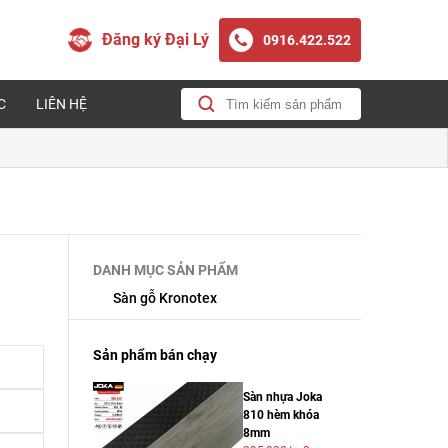
Đăng ký Đại Lý
0916.422.522
C
LIÊN HỆ
DANH MỤC SẢN PHẨM
Sàn gỗ Kronotex
Sản phẩm bán chạy
Sàn nhựa Joka
810 hèm khóa
8mm