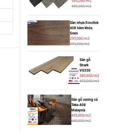
395,000/m2
680,000/m2
Sàn nhựa Ecoclick
408 hèm khóa
5mm
295,000/m2
395,000/m2
Sàn gỗ
Shark
VG330
380,000/m2
455,000/m2
Sàn gỗ xương cá
Teka A08
Malaysia
495,000/m2
680,000/m2