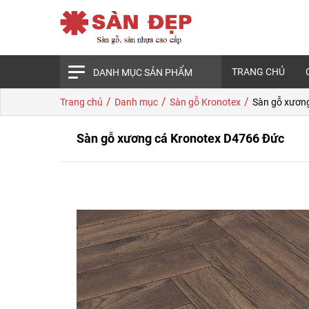
TRANG CHỦ
DANH MỤC SẢN PHẨM
/
/
/
Trang chủ
Danh mục
Sàn gỗ Kronotex
Sàn gỗ xươn
Sàn gỗ xương cá Kronotex D4766 Đức