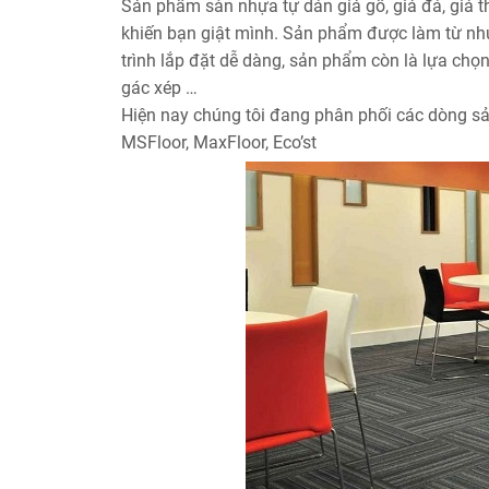
Sản phẩm sàn nhựa tự dán giả gỗ, giả đá, giả th
khiến bạn giật mình. Sản phẩm được làm từ nh
trình lắp đặt dễ dàng, sản phẩm còn là lựa chọ
gác xép …
Hiện nay chúng tôi đang phân phối các dòng sả
MSFloor, MaxFloor, Eco’st