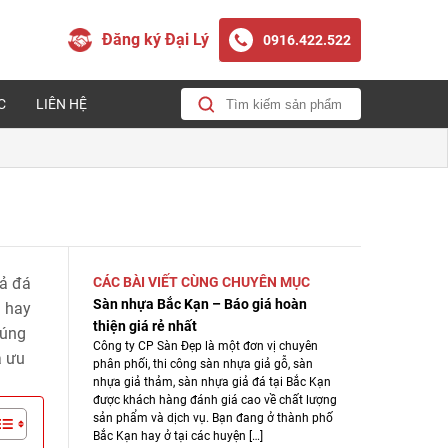
Đăng ký Đại Lý
0916.422.522
C
LIÊN HỆ
iả đá
CÁC BÀI VIẾT CÙNG CHUYÊN MỤC
Sàn nhựa Bắc Kạn – Báo giá hoàn
n hay
thiện giá rẻ nhất
húng
Công ty CP Sàn Đẹp là một đơn vị chuyên
á ưu
phân phối, thi công sàn nhựa giả gỗ, sàn
nhựa giả thảm, sàn nhựa giả đá tại Bắc Kạn
được khách hàng đánh giá cao về chất lượng
sản phẩm và dịch vụ. Bạn đang ở thành phố
Bắc Kạn hay ở tại các huyện […]