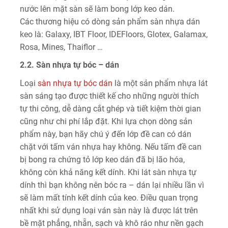
nước lên mặt sàn sẽ làm bong lớp keo dán.
Các thương hiệu có dòng sản phẩm sàn nhựa dán
keo là: Galaxy, IBT Floor, IDEFloors, Glotex, Galamax,
Rosa, Mines, Thaiflor …
2.2. Sàn nhựa tự bóc – dán
Loại
sàn nhựa tự bóc dán
là một sản phẩm nhựa lát
sàn sáng tạo được thiết kế cho những người thích
tự thi công, dễ dàng cắt ghép và tiết kiệm thời gian
cũng như chi phí lắp đặt. Khi lựa chọn dòng sản
phẩm này, bạn hãy chú ý đến lớp đề can có dán
chặt với tấm ván nhựa hay không. Nếu tấm đề can
bị bong ra chứng tỏ lớp keo dán đã bị lão hóa,
không còn khả năng kết dính. Khi lát sàn nhựa tự
dính thì bạn không nên bóc ra – dán lại nhiều lần vì
sẽ làm mất tính kết dính của keo. Điều quan trọng
nhất khi sử dụng loại ván sàn này là được lát trên
bề mặt phẳng, nhẵn, sạch và khô ráo như nền gạch