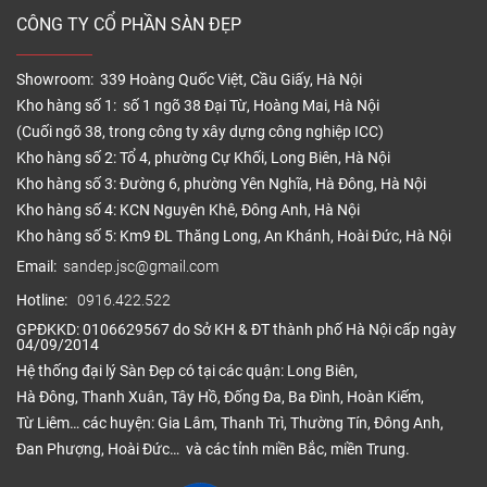
CÔNG TY CỔ PHẦN SÀN ĐẸP
Showroom: 339 Hoàng Quốc Việt, Cầu Giấy, Hà Nội
Kho hàng số 1: số 1 ngõ 38 Đại Từ, Hoàng Mai, Hà Nội
(Cuối ngõ 38, trong công ty xây dựng công nghiệp ICC)
Kho hàng số 2: Tổ 4, phường Cự Khối, Long Biên, Hà Nội
Kho hàng số 3: Đường 6, phường Yên Nghĩa, Hà Đông, Hà Nội
Kho hàng số 4: KCN Nguyên Khê, Đông Anh, Hà Nội
Kho hàng số 5: Km9 ĐL Thăng Long, An Khánh, Hoài Đức, Hà Nội
Email:
sandep.jsc@gmail.com
Hotline:
0916.422.522
GPĐKKD: 0106629567 do Sở KH & ĐT thành phố Hà Nội cấp ngày
04/09/2014
Hệ thống đại lý Sàn Đẹp có tại các quận: Long Biên,
Hà Đông, Thanh Xuân, Tây Hồ, Đống Đa, Ba Đình, Hoàn Kiếm,
Từ Liêm… các huyện: Gia Lâm, Thanh Trì, Thường Tín, Đông Anh,
Đan Phượng, Hoài Đức… và các tỉnh miền Bắc, miền Trung.