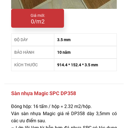
Giá mới:
0/m2
ĐỘ DÀY
3.5 mm
BẢO HÀNH
10 năm
KÍCH THƯỚC
914.4 * 152.4 * 3.5 mm
Sàn nhựa Magic SPC DP358
Đóng hộp: 16 tấm / hộp = 2.32 m2/hộp.
Ván sàn nhựa Magic giá rẻ DP358 dày 3,5mm có
các ưu điểm sau.
– Lớp lõi làm từ hỗn hợp đá nhựa SPC có tác dụng