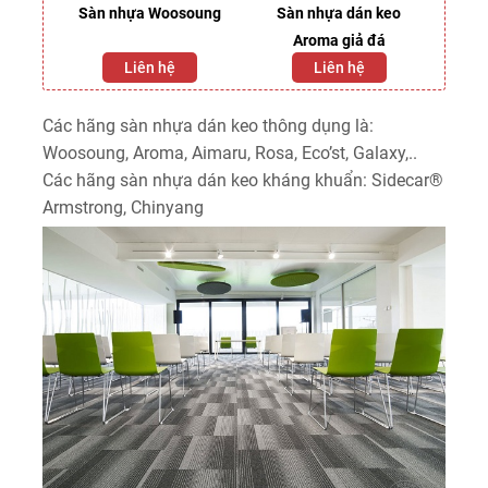
dán
Sàn nhựa Woosoung
Sàn nhựa dán keo
Sà
07
Aroma giả đá
Liên hệ
Liên hệ
Các hãng sàn nhựa dán keo thông dụng là:
Woosoung, Aroma, Aimaru, Rosa, Eco’st, Galaxy,..
Các hãng sàn nhựa dán keo kháng khuẩn: Sidecar®
Armstrong, Chinyang