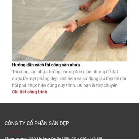
Hướng dẫn cách thi công sàn nhựa
Thi công sàn nhựa tưởng chừng đơn giản nhưng để đạt
được bề mặt phẳng đẹp, khít hèm và sử dụng lâu bền thì đòi
hỏi phải thực hiện đúng quy trình. Dù bạn là thợ chuyên
Chi tiết công trình
nghiệp hay tự lát tại nhà, nắm vững các bước lắp đặt chuẩn
sẽ giúp sàn nhựa phát […]
CÔNG TY CỔ PHẦN SÀN ĐẸP