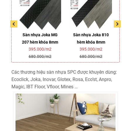
a MG
Sàn nhựa Joka MG
Sàn nhựa Joka 810
Sàn
 8mm
207 hèm khóa 8mm
hèm khóa 8mm
337
2
395.000/m2
395.000/m2
2
680.000/m2
680.000/m2
Các thương hiệu sàn nhựa SPC được khuyên dùng:
Ecoclick, Joka, Inovar, Glotex, Rosa, Eco’st, Anpro,
Magic, IBT Floor, Vfloor, Mines …