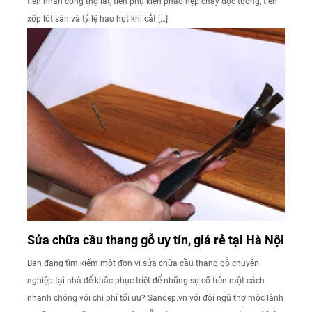
tiền nhân công thợ lát, tiền phụ kiện phào nẹp chạy dọc tường, tiền
xốp lót sàn và tỷ lệ hao hụt khi cắt […]
Sửa chữa cầu thang gỗ uy tín, giá rẻ tại Hà Nội
Bạn đang tìm kiếm một đơn vị sửa chữa cầu thang gỗ chuyên
nghiệp tại nhà để khắc phục triệt để những sự cố trên một cách
nhanh chóng với chi phí tối ưu? Sandep.vn với đội ngũ thợ mộc lành