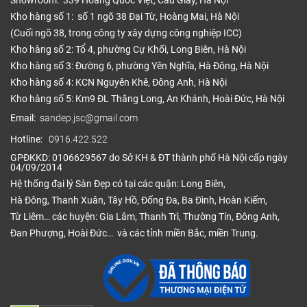
Showroom: 339 Hoàng Quốc Việt, Cầu Giấy, Hà Nội
Kho hàng số 1: số 1 ngõ 38 Đại Từ, Hoàng Mai, Hà Nội
(Cuối ngõ 38, trong công ty xây dựng công nghiệp ICC)
Kho hàng số 2: Tổ 4, phường Cự Khối, Long Biên, Hà Nội
Kho hàng số 3: Đường 6, phường Yên Nghĩa, Hà Đông, Hà Nội
Kho hàng số 4: KCN Nguyên Khê, Đông Anh, Hà Nội
Kho hàng số 5: Km9 ĐL Thăng Long, An Khánh, Hoài Đức, Hà Nội
Email:
sandep.jsc@gmail.com
Hotline:
0916.422.522
GPĐKKD: 0106629567 do Sở KH & ĐT thành phố Hà Nội cấp ngày
04/09/2014
Hệ thống đại lý Sàn Đẹp có tại các quận: Long Biên,
Hà Đông, Thanh Xuân, Tây Hồ, Đống Đa, Ba Đình, Hoàn Kiếm,
Từ Liêm… các huyện: Gia Lâm, Thanh Trì, Thường Tín, Đông Anh,
Đan Phượng, Hoài Đức… và các tỉnh miền Bắc, miền Trung.