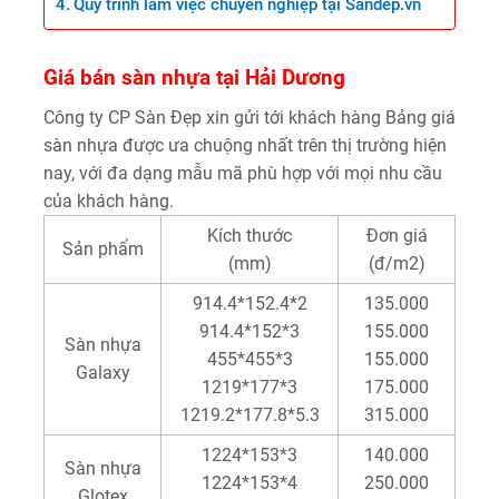
Quy trình làm việc chuyên nghiệp tại Sandep.vn
Giá bán sàn nhựa tại Hải Dương
Công ty CP Sàn Đẹp xin gửi tới khách hàng Bảng giá
sàn nhựa được ưa chuộng nhất trên thị trường hiện
nay, với đa dạng mẫu mã phù hợp với mọi nhu cầu
của khách hàng.
Kích thước
Đơn giá
Sản phẩm
(mm)
(đ/m2)
914.4*152.4*2
135.000
914.4*152*3
155.000
Sàn nhựa
455*455*3
155.000
Galaxy
1219*177*3
175.000
1219.2*177.8*5.3
315.000
1224*153*3
140.000
Sàn nhựa
1224*153*4
250.000
Glotex