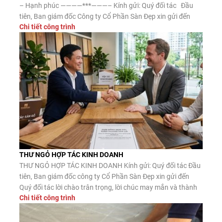
– Hạnh phúc ————***———– Kính gửi: Quý đối tác Đầu
tiên, Ban giám đốc Công ty Cổ Phần Sàn Đẹp xin gửi đến
Chi tiết công trình
Quý đối tác lời chào trân trọng, lời chúc may mắn và thành
công. Công ty CP Sàn […]
THƯ NGỎ HỢP TÁC KINH DOANH
THƯ NGỎ HỢP TÁC KINH DOANH Kính gửi: Quý đối tác Đầu
tiên, Ban giám đốc công ty Cổ Phần Sàn Đẹp xin gửi đến
Quý đối tác lời chào trân trọng, lời chúc may mắn và thành
Chi tiết công trình
công. Công ty CP Sàn Đẹp là đơn vị nhập khẩu, phân phối
sàn gỗ công nghiệp, […]