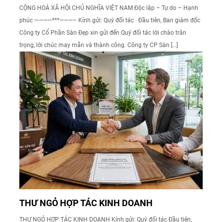
CỘNG HOÀ XÃ HỘI CHỦ NGHĨA VIỆT NAM Độc lập – Tự do – Hạnh
phúc ————***———– Kính gửi: Quý đối tác Đầu tiên, Ban giám đốc
Công ty Cổ Phần Sàn Đẹp xin gửi đến Quý đối tác lời chào trân
trọng, lời chúc may mắn và thành công. Công ty CP Sàn […]
THƯ NGỎ HỢP TÁC KINH DOANH
THƯ NGỎ HỢP TÁC KINH DOANH Kính gửi: Quý đối tác Đầu tiên,