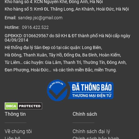
Kho hàng số 4: KCN Nguyên Khê, Đông Anh, Hà Nội
Kho hàng số 5: Km9 ĐL Thăng Long, An Khánh, Hoài Đức, Hà Nội
Email:
sandep.jsc@gmail.com
Hotline:
0916.422.522
GPĐKKD: 0106629567 do Sở KH & ĐT thành phố Hà Nội cấp ngày
04/09/2014
Hệ thống đại lý Sàn Đẹp có tại các quận: Long Biên,
Hà Đông, Thanh Xuân, Tây Hồ, Đống Đa, Ba Đình, Hoàn Kiếm,
Từ Liêm… các huyện: Gia Lâm, Thanh Trì, Thường Tín, Đông Anh,
Đan Phượng, Hoài Đức… và các tỉnh miền Bắc, miền Trung.
Thông tin
Chính sách
Về chúng tôi
Chính sách đại lý
Liên hệ
Chính sách bảo hành