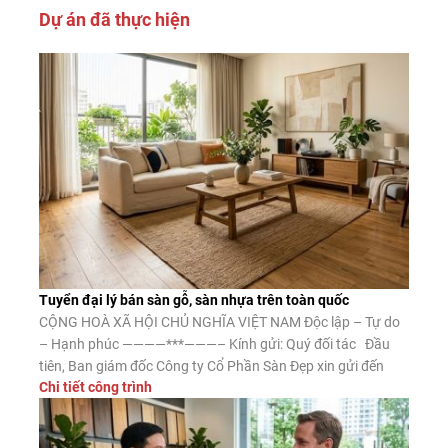
Dự án đã thực hiện
Tuyển đại lý bán sàn gỗ, sàn nhựa trên toàn quốc
CỘNG HOÀ XÃ HỘI CHỦ NGHĨA VIỆT NAM Độc lập – Tự do
– Hạnh phúc ————***———– Kính gửi: Quý đối tác Đầu
tiên, Ban giám đốc Công ty Cổ Phần Sàn Đẹp xin gửi đến
Chi tiết công trình
Quý đối tác lời chào trân trọng, lời chúc may mắn và thành
công. Công ty CP Sàn […]