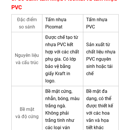
PVC
Đặc điểm
Tấm nhựa
Tấm nhựa
so sánh
Picomat
PVC
Được chế tạo từ
nhựa PVC kết
Sản xuất từ
hợp với các chất
chất liệu nhựa
Nguyên liệu
phụ gia. Có lớp
PVC nguyên
và cấu trúc
bảo vệ bằng
sinh hoặc tái
giấy Kraft in
chế
logo.
Bề mặt cứng,
Bề mặt đa
nhẵn, bóng, màu
dạng, có thể
trắng ngà.
được thiết kế
Bề mặt
Không phải
với các hoa
và độ cứng
trắng tinh như
văn và họa
các loại ván
tiết khác