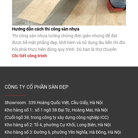
Hướng dẫn cách thi công sàn nhựa
Thi công sàn nhựa tưởng chừng đơn giản nhưng để đạt
được bề mặt phẳng đẹp, khít hèm và sử dụng lâu bền thì đòi
hỏi phải thực hiện đúng quy trình. Dù bạn là thợ chuyên
Chi tiết công trình
nghiệp hay tự lát tại nhà, nắm vững các bước lắp đặt chuẩn
sẽ giúp sàn nhựa phát […]
CÔNG TY CỔ PHẦN SÀN ĐẸP
Showroom: 339 Hoàng Quốc Việt, Cầu Giấy, Hà Nội
Kho hàng số 1: số 1 ngõ 38 Đại Từ, Hoàng Mai, Hà Nội
(Cuối ngõ 38, trong công ty xây dựng công nghiệp ICC)
Kho hàng số 2: Tổ 4, phường Cự Khối, Long Biên, Hà Nội
Kho hàng số 3: Đường 6, phường Yên Nghĩa, Hà Đông, Hà Nội