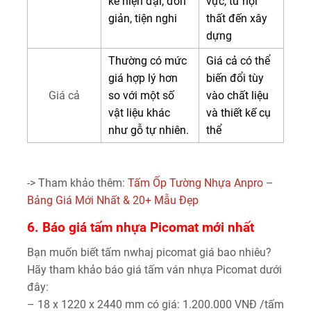
kế hiện đại, đơn
vực, từ nội
giản, tiện nghi
thất đến xây
dựng
Thường có mức
Giá cả có thể
giá hợp lý hơn
biến đổi tùy
Giá cả
so với một số
vào chất liệu
vật liệu khác
và thiết kế cụ
như gỗ tự nhiên.
thể
-> Tham khảo thêm:
Tấm Ốp Tường Nhựa Anpro –
Bảng Giá Mới Nhất & 20+ Mẫu Đẹp
6. Báo giá tấm nhựa Picomat mới nhất
Bạn muốn biết tấm nwhaj picomat giá bao nhiêu?
Hãy tham khảo báo giá tấm ván nhựa Picomat dưới
đây:
– 18 x 1220 x 2440 mm có giá: 1.200.000 VNĐ /tấm