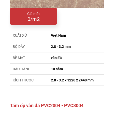
Giá mới:
0/m2
XUẤT XỨ
Việt Nam
ĐỘ DÀY
2.8 - 3.2 mm
BỀ MẶT
vân đá
BẢO HÀNH
10 năm
KÍCH THƯỚC
2.8 - 3.2 x 1220 x 2440 mm
Tấm ốp vân đá PVC2004 - PVC3004