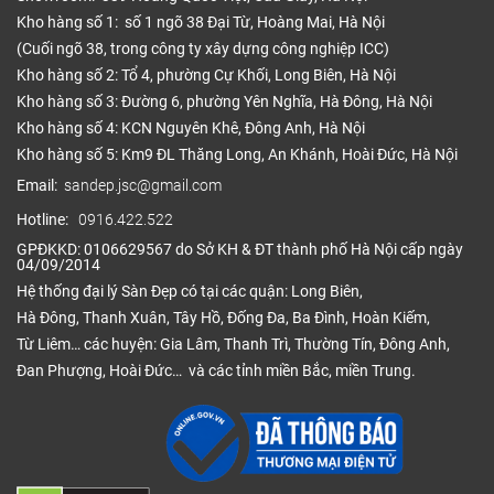
Kho hàng số 1: số 1 ngõ 38 Đại Từ, Hoàng Mai, Hà Nội
(Cuối ngõ 38, trong công ty xây dựng công nghiệp ICC)
Kho hàng số 2: Tổ 4, phường Cự Khối, Long Biên, Hà Nội
Kho hàng số 3: Đường 6, phường Yên Nghĩa, Hà Đông, Hà Nội
Kho hàng số 4: KCN Nguyên Khê, Đông Anh, Hà Nội
Kho hàng số 5: Km9 ĐL Thăng Long, An Khánh, Hoài Đức, Hà Nội
Email:
sandep.jsc@gmail.com
Hotline:
0916.422.522
GPĐKKD: 0106629567 do Sở KH & ĐT thành phố Hà Nội cấp ngày
04/09/2014
Hệ thống đại lý Sàn Đẹp có tại các quận: Long Biên,
Hà Đông, Thanh Xuân, Tây Hồ, Đống Đa, Ba Đình, Hoàn Kiếm,
Từ Liêm… các huyện: Gia Lâm, Thanh Trì, Thường Tín, Đông Anh,
Đan Phượng, Hoài Đức… và các tỉnh miền Bắc, miền Trung.