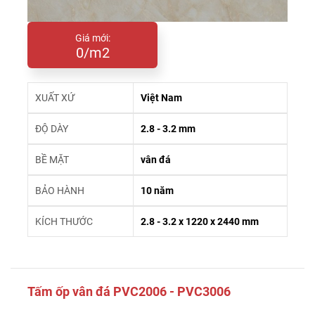
Giá mới:
0/m2
XUẤT XỨ
Việt Nam
ĐỘ DÀY
2.8 - 3.2 mm
BỀ MẶT
vân đá
BẢO HÀNH
10 năm
KÍCH THƯỚC
2.8 - 3.2 x 1220 x 2440 mm
Tấm ốp vân đá PVC2006 - PVC3006