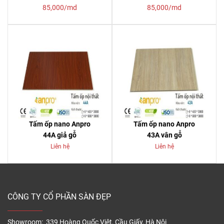
85,000/md
85,000/md
Tấm ốp nano Anpro
Tấm ốp nano Anpro
44A giả gỗ
43A vân gỗ
Liên hệ
Liên hệ
CÔNG TY CỔ PHẦN SÀN ĐẸP
Showroom: 339 Hoàng Quốc Việt, Cầu Giấy, Hà Nội