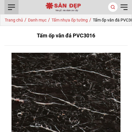
0916.422.522
/
/
/
Trang chủ
Danh mục
Tấm nhựa ốp tường
Tấm ốp vân đá PVC3
Tấm ốp vân đá PVC3016