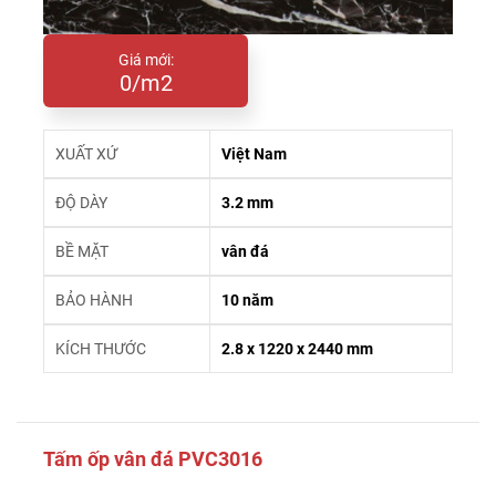
Giá mới:
0/m2
XUẤT XỨ
Việt Nam
ĐỘ DÀY
3.2 mm
BỀ MẶT
vân đá
BẢO HÀNH
10 năm
KÍCH THƯỚC
2.8 x 1220 x 2440 mm
Tấm ốp vân đá PVC3016