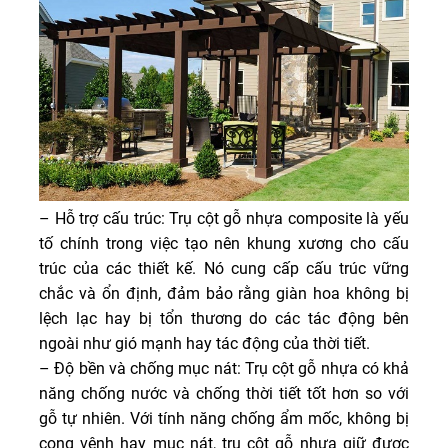
– Hỗ trợ cấu trúc: Trụ cột gỗ nhựa composite là yếu
tố chính trong việc tạo nên khung xương cho cấu
trúc của các thiết kế. Nó cung cấp cấu trúc vững
chắc và ổn định, đảm bảo rằng giàn hoa không bị
lệch lạc hay bị tổn thương do các tác động bên
ngoài như gió mạnh hay tác động của thời tiết.
– Độ bền và chống mục nát: Trụ cột gỗ nhựa có khả
năng chống nước và chống thời tiết tốt hơn so với
gỗ tự nhiên. Với tính năng chống ẩm mốc, không bị
cong vênh hay mục nát, trụ cột gỗ nhựa giữ được