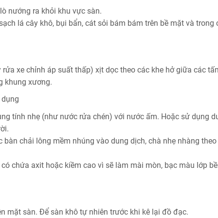
 lò nướng ra khỏi khu vực sàn.
ạch lá cây khô, bụi bẩn, cát sỏi bám bám trên bề mặt và trong 
 rửa xe chỉnh áp suất thấp) xịt dọc theo các khe hở giữa các t
ng khung xương.
n dụng
ung tính nhẹ (như nước rửa chén) với nước ấm. Hoặc sử dụng d
ời.
ặc bàn chải lông mềm nhúng vào dung dịch, chà nhẹ nhàng theo
có chứa axit hoặc kiềm cao vì sẽ làm mài mòn, bạc màu lớp b
n mặt sàn. Để sàn khô tự nhiên trước khi kê lại đồ đạc.