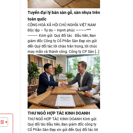
Tuyển đại lý bán sàn gỗ, sàn nhựa trên
toàn quốc
CỘNG HOÀ XÃ HỘI CHỦ NGHĨA VIỆT NAM
Độc lập – Tự do – Hạnh phúc ————***
———– Kính gửi: Quý đối tác Đầu tiên, Ban
giám đốc Công ty Cổ Phần Sàn Đẹp xin gửi
đến Quý đối tác lời chào trân trọng, lời chúc
may mắn và thành công. Công ty CP Sàn […]
THƯ NGỎ HỢP TÁC KINH DOANH
THƯ NGỎ HỢP TÁC KINH DOANH Kính gửi:
Quý đối tác Đầu tiên, Ban giám đốc công ty
Cổ Phần Sàn Đẹp xin gửi đến Quý đối tác lời