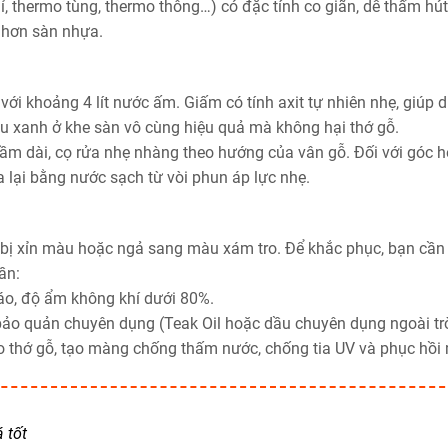
hỉ, thermo tùng, thermo thông…) có đặc tính co giãn, dễ thấm hú
 hơn sàn nhựa.
ới khoảng 4 lít nước ấm. Giấm có tính axit tự nhiên nhẹ, giúp d
 xanh ở khe sàn vô cùng hiệu quả mà không hại thớ gỗ.
ầm dài, cọ rửa nhẹ nhàng theo hướng của vân gỗ. Đối với góc h
a lại bằng nước sạch từ vòi phun áp lực nhẹ.
 bị xỉn màu hoặc ngả sang màu xám tro. Để khắc phục, bạn cần 
ần:
ráo, độ ẩm không khí dưới 80%.
ảo quản chuyên dụng (Teak Oil hoặc dầu chuyên dụng ngoài trờ
o thớ gỗ, tạo màng chống thấm nước, chống tia UV và phục hồi
 tốt