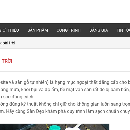
GIỚI THIỆU
SẢN PHẨM
CÔNG TRÌNH
BẢNG GIÁ
TIN TỨ
goài trời
 TRỜI
te và sàn gỗ tự nhiên) là hạng mục ngoại thất đẳng cấp cho 
i nắng mưa, khói bụi và độ ẩm, bề mặt ván sàn rất dễ bị bám bẩn
m sóc đúng cách.
ỡng đúng kỹ thuật không chỉ giữ cho không gian luôn sang trọ
năm. Hãy cùng
Sàn Đẹp
khám phá quy trình làm sạch chuẩn chuy