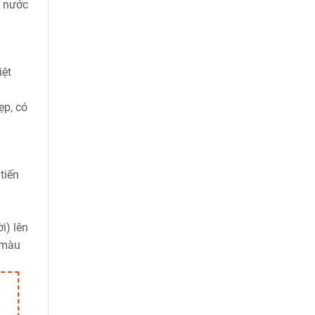
t nước
iệt
ẹp, có
tiến
i) lên
 màu