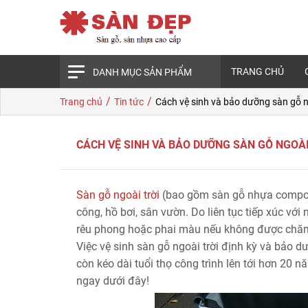
TRANG CHỦ
DANH MỤC SẢN PHẨM
/
/
Trang chủ
Tin tức
Cách vệ sinh và bảo dưỡng sàn gỗ n
CÁCH VỆ SINH VÀ BẢO DƯỠNG SÀN GỖ NGOÀI
Sàn gỗ ngoài trời
(bao gồm sàn gỗ nhựa composi
công, hồ bơi, sân vườn. Do liên tục tiếp xúc vớ
rêu phong hoặc phai màu nếu không được chă
Việc
vệ sinh sàn gỗ ngoài trời
định kỳ và bảo dư
còn kéo dài tuổi thọ công trình lên tới hơn 20 
ngay dưới đây!