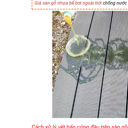
Giá sàn gỗ nhựa bể bơi ngoài trời
chống nước t
Cách xử lý vết bẩn cứng đầu trên sàn gỗ 