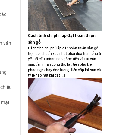
các
Cách tính chi phí lắp đặt hoàn thiện
sàn gỗ
ấm ván
Cách tính chi phí lắp đặt hoàn thiện sàn gỗ
trọn gói chuẩn xác nhất phải dựa trên tổng 5
yếu tố cấu thành bao gồm: tiền vật tư ván
sàn, tiền nhân công thợ lát, tiền phụ kiện
phào nẹp chạy dọc tường, tiền xốp lót sàn và
ung
tỷ lệ hao hụt khi cắt […]
 chiều
ề mặt