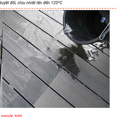
uyệt đối, chịu nhiệt lên đến 120*C
ngoài trời