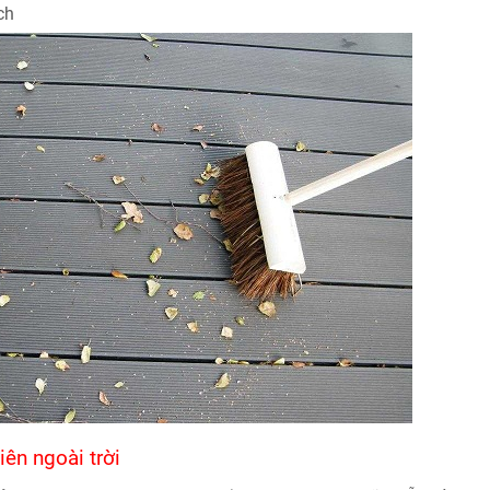
ch
ên ngoài trời