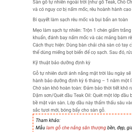
Sàn gỗ tự nhiên ngoài trời (như gỗ Teak, Chò C
và có nguy cơ bị nấm mốc, rêu hoành hành cao
Bí quyết làm sạch rêu mốc và bụi bẩn an toàn
Mẹo làm sạch tự nhiên:
Trộn 1 chén giấm trắng v
khuẩn, đánh bay nấm mốc và các mảng bám rêu
Cách thực hiện:
Dùng bàn chải chà sàn có tay c
thể dùng miếng bọt biển để cọ sạch. Sau đó, rử
Kỹ thuật bảo dưỡng định kỳ
Gỗ tự nhiên dưới ánh nắng mặt trời lâu ngày sẽ
hành bảo dưỡng định kỳ 6 tháng – 1 năm một l
Chờ sàn khô hoàn toàn:
Đảm bảo thời tiết khô 
Dặm sơn/Quét dầu Teak Oil:
Quét một lớp dầu b
bề mặt ván sàn. Lớp dầu này thẩm thấu sâu và
sắc tươi mới, bóng bẩy cho sàn gỗ.
Tham khảo:
Mẫu
lam gỗ che nắng sân thượng
bền, đẹp, giá