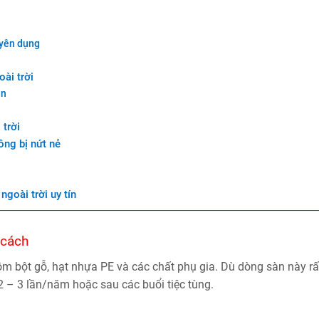
uyên dụng
ài trời
àn
 trời
ông bị nứt nẻ
goài trời uy tín
 cách
m bột gỗ, hạt nhựa PE và các chất phụ gia. Dù dòng sàn này rất 
 – 3 lần/năm hoặc sau các buổi tiệc tùng.