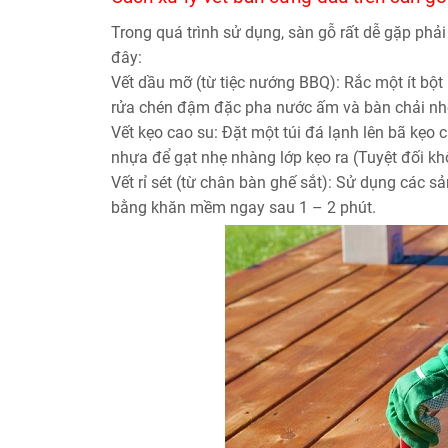
Trong quá trình sử dụng, sàn gỗ rất dễ gặp phả
đây:
Vết dầu mỡ (từ tiệc nướng BBQ):
Rắc một ít bột
rửa chén đậm đặc pha nước ấm và bàn chải nhỏ
Vết kẹo cao su:
Đặt một túi đá lạnh lên bã kẹo 
nhựa để gạt nhẹ nhàng lớp kẹo ra (Tuyệt đối kh
Vết rỉ sét (từ chân bàn ghế sắt):
Sử dụng các sản 
bằng khăn mềm ngay sau 1 – 2 phút.