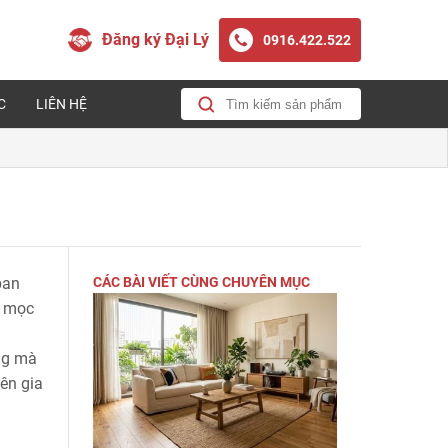
Đăng ký Đại Lý
0916.422.522
C
LIÊN HỆ
ban
CÁC BÀI VIẾT CÙNG CHUYÊN MỤC
, mọc
ng mà
ên gia