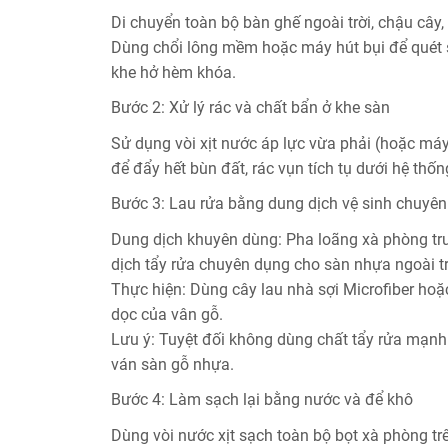
Di chuyển toàn bộ bàn ghế ngoài trời, chậu cây,
Dùng chổi lông mềm hoặc máy hút bụi để quét s
khe hở hèm khóa.
Bước 2: Xử lý rác và chất bẩn ở khe sàn
Sử dụng vòi xịt nước áp lực vừa phải (hoặc máy
để đẩy hết bùn đất, rác vụn tích tụ dưới hệ thố
Bước 3: Lau rửa bằng dung dịch vệ sinh chuyê
Dung dịch khuyên dùng:
Pha loãng xà phòng tr
dịch tẩy rửa chuyên dụng cho sàn nhựa ngoài tr
Thực hiện:
Dùng cây lau nhà sợi Microfiber ho
dọc của vân gỗ.
Lưu ý:
Tuyệt đối không dùng chất tẩy rửa mạnh 
ván sàn gỗ nhựa.
Bước 4: Làm sạch lại bằng nước và để khô
Dùng vòi nước xịt sạch toàn bộ bọt xà phòng trê