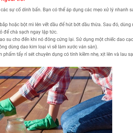
i các sự cố dính bẩn. Bạn có thể áp dụng các mẹo xử lý nhanh s
 bắp hoặc bột mì lên vết dầu để hút bớt dầu thừa. Sau đó, dùng
 để chà sạch ngay lập tức.
cao su cho đến khi nó đông cứng lại. Sử dụng một chiếc dao cạ
ông dùng dao kim loại vì sẽ làm xước ván sàn).
phẩm tẩy rỉ sét chuyên dụng có tính kiềm nhẹ, xịt lên và lau s