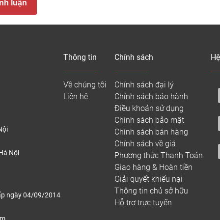
nh luận
 giá sàn gỗ bể bơi 1m2 mới nhất 2026
p xin gửi tới Quý khách hàng bảng báo giá vật liệu sàn gỗ ngoài t
n báo giá trọn gói bao gồm khung xương inox/gỗ và nhân công h
422.522
để được khảo sát mặt bằng miễn phí.
Thông tin
Chính sách
Hệ
Về chúng tôi
Chính sách đại lý
Sản phẩm
Mã màu
Liên hệ
Chính sách bảo hành
Điều khoản sử dụng
Chính sách bảo mật
Sàn gỗ nhựa Tecwood
MS140K25A
1
Nội
Chính sách bán hàng
rỗng 4 lỗ vuông
wood, coffee
Chính sách về giá
Hà Nội
Phương thức Thanh Toán
Sàn gỗ nhựa Tecwood
GJ-145K21
Giao hàng & Hoàn tiền
1
rỗng 7 lỗ tròn
Teck/ walnut
Giải quyết khiếu nại
Thông tin chủ sở hữu
ấp ngày 04/09/2014
Hỗ trợ trực tuyến
MS140K25
Sàn gỗ nhựa Tecwood
wood, coffee, dark
1
ếm,