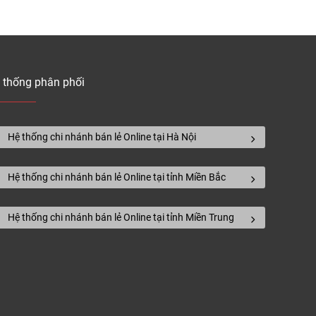
rời cao cấp lát bể bơi mới nhất, chi tiết nhất.
oàn thiện, vui lòng liên hệ hotline
 thống phân phối
Quy cách
Đơn giá
(mm)
(đ/md)
Hệ thống chi nhánh bán lẻ Online tại Hà Nội
Hệ thống chi nhánh bán lẻ Online tại tỉnh Miền Bắc
40*25*2200
90.000
Hệ thống chi nhánh bán lẻ Online tại tỉnh Miền Trung
45*21*2900
135.000
40*25*2200
90.000