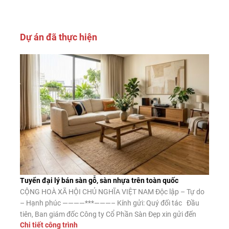
Dự án đã thực hiện
Tuyển đại lý bán sàn gỗ, sàn nhựa trên toàn quốc
CỘNG HOÀ XÃ HỘI CHỦ NGHĨA VIỆT NAM Độc lập – Tự do
– Hạnh phúc ————***———– Kính gửi: Quý đối tác Đầu
tiên, Ban giám đốc Công ty Cổ Phần Sàn Đẹp xin gửi đến
Chi tiết công trình
Quý đối tác lời chào trân trọng, lời chúc may mắn và thành