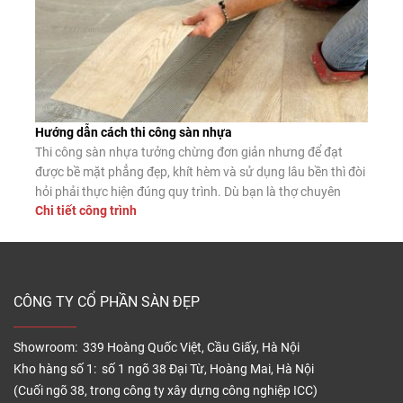
Hướng dẫn cách thi công sàn nhựa
Thi công sàn nhựa tưởng chừng đơn giản nhưng để đạt
được bề mặt phẳng đẹp, khít hèm và sử dụng lâu bền thì đòi
hỏi phải thực hiện đúng quy trình. Dù bạn là thợ chuyên
Chi tiết công trình
nghiệp hay tự lát tại nhà, nắm vững các bước lắp đặt chuẩn
sẽ giúp sàn nhựa phát […]
CÔNG TY CỔ PHẦN SÀN ĐẸP
Showroom: 339 Hoàng Quốc Việt, Cầu Giấy, Hà Nội
Kho hàng số 1: số 1 ngõ 38 Đại Từ, Hoàng Mai, Hà Nội
(Cuối ngõ 38, trong công ty xây dựng công nghiệp ICC)