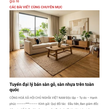
giá rẻ
CÁC BÀI VIẾT CÙNG CHUYÊN MỤC
Tuyển đại lý bán sàn gỗ, sàn nhựa trên toàn
quốc
CỘNG HOÀ XÃ HỘI CHỦ NGHĨA VIỆT NAM Độc lập – Tự do – Hạnh
phúc ————***———– Kính gửi: Quý đối tác Đầu tiên, Ban giám đốc