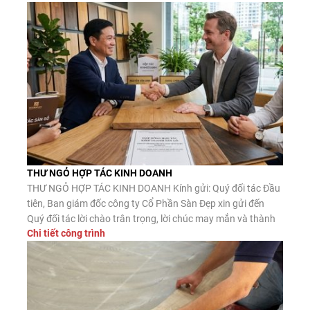
công. Công ty CP Sàn […]
THƯ NGỎ HỢP TÁC KINH DOANH
THƯ NGỎ HỢP TÁC KINH DOANH Kính gửi: Quý đối tác Đầu
tiên, Ban giám đốc công ty Cổ Phần Sàn Đẹp xin gửi đến
Quý đối tác lời chào trân trọng, lời chúc may mắn và thành
Chi tiết công trình
công. Công ty CP Sàn Đẹp là đơn vị nhập khẩu, phân phối
sàn gỗ công nghiệp, […]