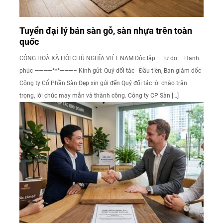
Tuyển đại lý bán sàn gỗ, sàn nhựa trên toàn
quốc
CỘNG HOÀ XÃ HỘI CHỦ NGHĨA VIỆT NAM Độc lập – Tự do – Hạnh
phúc ————***———– Kính gửi: Quý đối tác Đầu tiên, Ban giám đốc
Công ty Cổ Phần Sàn Đẹp xin gửi đến Quý đối tác lời chào trân
trọng, lời chúc may mắn và thành công. Công ty CP Sàn […]