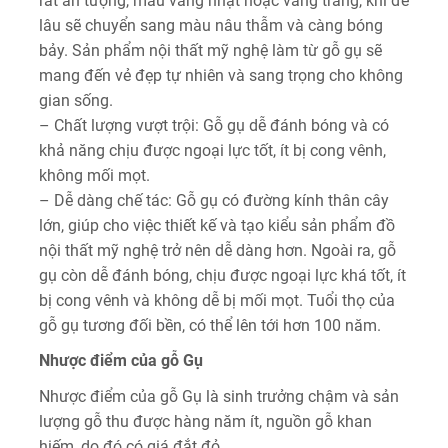
rất ấn tượng, màu vàng nhạt hoặc vàng trắng, khi để
lâu sẽ chuyển sang màu nâu thẫm và càng bóng
bảy. Sản phẩm nội thất mỹ nghệ làm từ gỗ gụ sẽ
mang đến vẻ đẹp tự nhiên và sang trọng cho không
gian sống.
– Chất lượng vượt trội: Gỗ gụ dễ đánh bóng và có
khả năng chịu được ngoại lực tốt, ít bị cong vênh,
không mối mọt.
– Dễ dàng chế tác: Gỗ gụ có đường kính thân cây
lớn, giúp cho việc thiết kế và tạo kiểu sản phẩm đồ
nội thất mỹ nghệ trở nên dễ dàng hơn. Ngoài ra, gỗ
gụ còn dễ đánh bóng, chịu được ngoại lực khá tốt, ít
bị cong vênh và không dễ bị mối mọt. Tuổi thọ của
gỗ gụ tương đối bền, có thể lên tới hơn 100 năm.
Nhược điểm của gỗ Gụ
Nhược điểm của gỗ Gụ là sinh trưởng chậm và sản
lượng gỗ thu được hàng năm ít, nguồn gỗ khan
hiếm, do đó có giá đắt đỏ.