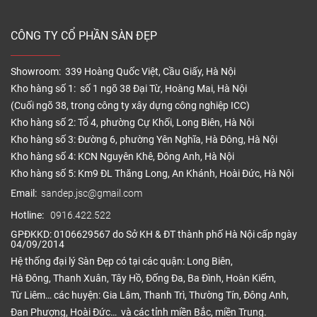
CÔNG TY CỔ PHẦN SÀN ĐẸP
Showroom: 339 Hoàng Quốc Việt, Cầu Giấy, Hà Nội
Kho hàng số 1: số 1 ngõ 38 Đại Từ, Hoàng Mai, Hà Nội
(Cuối ngõ 38, trong công ty xây dựng công nghiệp ICC)
Kho hàng số 2: Tổ 4, phường Cự Khối, Long Biên, Hà Nội
Kho hàng số 3: Đường 6, phường Yên Nghĩa, Hà Đông, Hà Nội
Kho hàng số 4: KCN Nguyên Khê, Đông Anh, Hà Nội
Kho hàng số 5: Km9 ĐL Thăng Long, An Khánh, Hoài Đức, Hà Nội
Email:
sandep.jsc@gmail.com
Hotline:
0916.422.522
GPĐKKD: 0106629567 do Sở KH & ĐT thành phố Hà Nội cấp ngày
04/09/2014
Hệ thống đại lý Sàn Đẹp có tại các quận: Long Biên,
Hà Đông, Thanh Xuân, Tây Hồ, Đống Đa, Ba Đình, Hoàn Kiếm,
Từ Liêm… các huyện: Gia Lâm, Thanh Trì, Thường Tín, Đông Anh,
Đan Phượng, Hoài Đức… và các tỉnh miền Bắc, miền Trung.