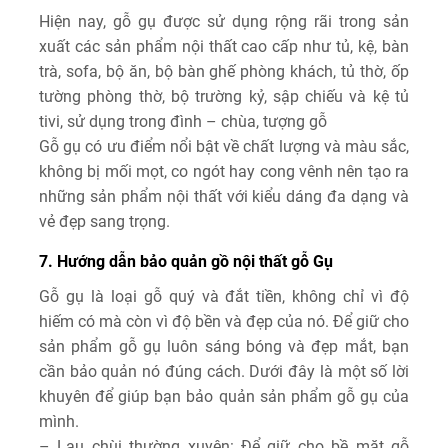
Hiện nay, gỗ gụ được sử dụng rộng rãi trong sản
xuất các sản phẩm nội thất cao cấp như tủ, kệ, bàn
trà, sofa, bộ ăn, bộ bàn ghế phòng khách, tủ thờ, ốp
tường phòng thờ, bộ trường kỷ, sập chiếu và kệ tủ
tivi, sử dụng trong đình – chùa, tượng gỗ
Gỗ gụ có ưu điểm nổi bật về chất lượng và màu sắc,
không bị mối mọt, co ngót hay cong vênh nên tạo ra
những sản phẩm nội thất với kiểu dáng đa dạng và
vẻ đẹp sang trọng.
7. Hướng dẫn bảo quản gồ nội thất gỗ Gụ
Gỗ gụ là loại gỗ quý và đắt tiền, không chỉ vì độ
hiếm có mà còn vì độ bền và đẹp của nó. Để giữ cho
sản phẩm gỗ gụ luôn sáng bóng và đẹp mắt, bạn
cần bảo quản nó đúng cách. Dưới đây là một số lời
khuyên để giúp bạn bảo quản sản phẩm gỗ gụ của
mình.
– Lau chùi thường xuyên: Để giữ cho bề mặt gỗ