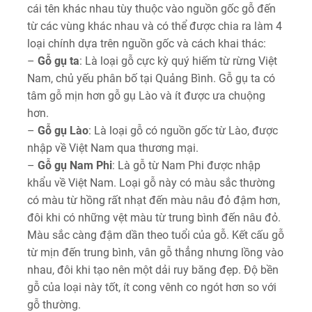
cái tên khác nhau tùy thuộc vào nguồn gốc gỗ đến
từ các vùng khác nhau và có thể được chia ra làm 4
loại chính dựa trên nguồn gốc và cách khai thác:
–
Gỗ gụ ta
: Là loại gỗ cực kỳ quý hiếm từ rừng Việt
Nam, chủ yếu phân bố tại Quảng Bình. Gỗ gụ ta có
tâm gỗ mịn hơn gỗ gụ Lào và ít được ưa chuộng
hơn.
–
Gỗ gụ Lào
: Là loại gỗ có nguồn gốc từ Lào, được
nhập về Việt Nam qua thương mại.
–
Gỗ gụ Nam Phi
: Là gỗ từ Nam Phi được nhập
khẩu về Việt Nam. Loại gỗ này có màu sắc thường
có màu từ hồng rất nhạt đến màu nâu đỏ đậm hơn,
đôi khi có những vệt màu từ trung bình đến nâu đỏ.
Màu sắc càng đậm dần theo tuổi của gỗ. Kết cấu gỗ
từ mịn đến trung bình, vân gỗ thẳng nhưng lồng vào
nhau, đôi khi tạo nên một dải ruy băng đẹp. Độ bền
gỗ của loại này tốt, ít cong vênh co ngót hơn so với
gỗ thường.