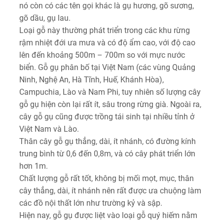
nó còn có các tên gọi khác là gụ hương, gõ sương,
gõ dầu, gụ lau.
Loại gỗ này thường phát triển trong các khu rừng
rậm nhiệt đới ưa mưa và có độ ẩm cao, với độ cao
lên đến khoảng 500m – 700m so với mực nước
biển. Gỗ gụ phân bố tại Việt Nam (các vùng Quảng
Ninh, Nghệ An, Hà Tĩnh, Huế, Khánh Hòa),
Campuchia, Lào và Nam Phi, tuy nhiên số lượng cây
gỗ gụ hiện còn lại rất ít, sâu trong rừng già. Ngoài ra,
cây gỗ gụ cũng được trồng tái sinh tại nhiều tỉnh ở
Việt Nam và Lào.
Thân cây gỗ gụ thẳng, dài, ít nhánh, có đường kính
trung bình từ 0,6 đến 0,8m, và có cây phát triển lớn
hơn 1m.
Chất lượng gỗ rất tốt, không bị mối mọt, mục, thân
cây thẳng, dài, ít nhánh nên rất được ưa chuộng làm
các đồ nội thất lớn như trường kỷ và sập.
Hiện nay, gỗ gụ được liệt vào loại gỗ quý hiếm nằm