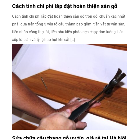
Cách tính chi phí lắp đặt hoàn thiện sàn gỗ
Cách tính chi phí lắp đặt hoàn thiện sàn gỗ trọn gói chuẩn xác nhất
phải dựa trên tổng 5 yếu tố cấu thành bao gồm: tiền vật tư ván sàn,
tiền nhân công thợ lát, tiền phụ kiện phào nẹp chạy dọc tường, tiền
xốp lót sàn và tỷ lệ hao hụt khi cắt […]
Sửa chữa cầu thang gỗ uy tín, giá rẻ tại Hà Nội