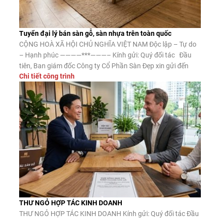
Tuyển đại lý bán sàn gỗ, sàn nhựa trên toàn quốc
CỘNG HOÀ XÃ HỘI CHỦ NGHĨA VIỆT NAM Độc lập – Tự do
– Hạnh phúc ————***———– Kính gửi: Quý đối tác Đầu
tiên, Ban giám đốc Công ty Cổ Phần Sàn Đẹp xin gửi đến
Chi tiết công trình
Quý đối tác lời chào trân trọng, lời chúc may mắn và thành
công. Công ty CP Sàn […]
THƯ NGỎ HỢP TÁC KINH DOANH
THƯ NGỎ HỢP TÁC KINH DOANH Kính gửi: Quý đối tác Đầu