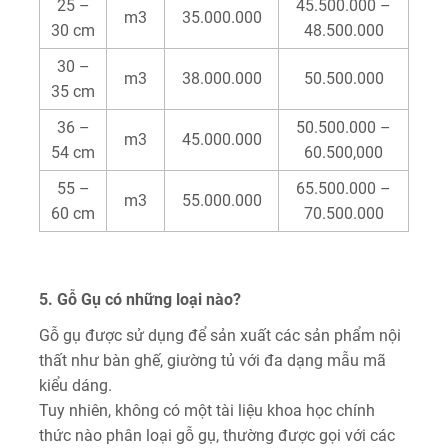
25 –
45.500.000 –
m3
35.000.000
30 cm
48.500.000
30 –
m3
38.000.000
50.500.000
35 cm
36 –
50.500.000 –
m3
45.000.000
54 cm
60.500,000
55 –
65.500.000 –
m3
55.000.000
60 cm
70.500.000
5. Gỗ Gụ có những loại nào?
Gỗ gụ được sử dụng để sản xuất các sản phẩm nội
thất như bàn ghế, giường tủ với đa dạng mẫu mã
kiểu dáng.
Tuy nhiên, không có một tài liệu khoa học chính
thức nào phân loại gỗ gụ, thường được gọi với các