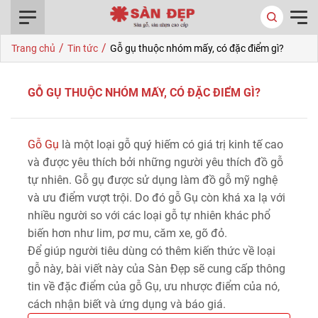
0916.422.522
/
/
Trang chủ
Tin tức
Gỗ gụ thuộc nhóm mấy, có đặc điểm gì?
GỖ GỤ THUỘC NHÓM MẤY, CÓ ĐẶC ĐIỂM GÌ?
Gỗ Gụ
là một loại gỗ quý hiếm có giá trị kinh tế cao
và được yêu thích bởi những người yêu thích đồ gỗ
tự nhiên. Gỗ gụ được sử dụng làm đồ gỗ mỹ nghệ
và ưu điểm vượt trội. Do đó gỗ Gụ còn khá xa lạ với
nhiều người so với các loại gỗ tự nhiên khác phổ
biến hơn như lim, pơ mu, căm xe, gõ đỏ.
Để giúp người tiêu dùng có thêm kiến thức về loại
gỗ này, bài viết này của Sàn Đẹp sẽ cung cấp thông
tin về đặc điểm của gỗ Gụ, ưu nhược điểm của nó,
cách nhận biết và ứng dụng và báo giá.