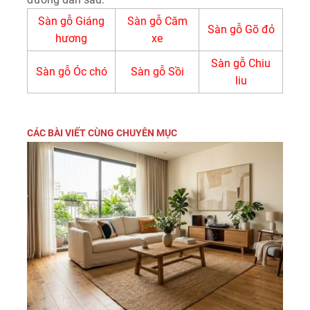
Sàn gỗ Giáng
Sàn gỗ Căm
Sàn gỗ Gõ đỏ
hương
xe
Sàn gỗ Chiu
Sàn gỗ Óc chó
Sàn gỗ Sồi
liu
CÁC BÀI VIẾT CÙNG CHUYÊN MỤC