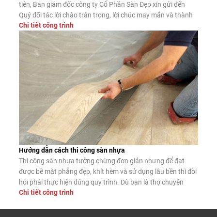
tiên, Ban giám đốc công ty Cổ Phần Sàn Đẹp xin gửi đến
Quý đối tác lời chào trân trọng, lời chúc may mắn và thành
Chi tiết công trình
công. Công ty CP Sàn Đẹp là đơn vị nhập khẩu, phân phối
sàn gỗ công nghiệp, […]
Hướng dẫn cách thi công sàn nhựa
Thi công sàn nhựa tưởng chừng đơn giản nhưng để đạt
được bề mặt phẳng đẹp, khít hèm và sử dụng lâu bền thì đòi
hỏi phải thực hiện đúng quy trình. Dù bạn là thợ chuyên
Chi tiết công trình
nghiệp hay tự lát tại nhà, nắm vững các bước lắp đặt chuẩn
sẽ giúp sàn nhựa phát […]