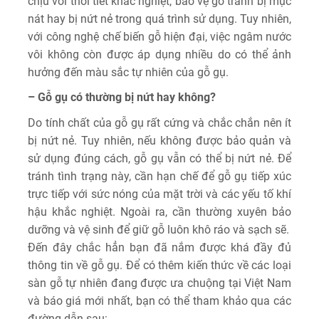
chịu với thời tiết khắc nghiệt, bảo vệ gỗ tránh bị mục
nát hay bị nứt nẻ trong quá trình sử dụng. Tuy nhiên,
với công nghệ chế biến gỗ hiện đại, việc ngâm nước
vôi không còn được áp dụng nhiều do có thể ảnh
hưởng đến màu sắc tự nhiên của gỗ gụ.
– Gỗ gụ có thường bị nứt hay không?
Do tính chất của gỗ gụ rất cứng và chắc chắn nên ít
bị nứt nẻ. Tuy nhiên, nếu không được bảo quản và
sử dụng đúng cách, gỗ gụ vẫn có thể bị nứt nẻ. Để
tránh tình trạng này, cần hạn chế để gỗ gụ tiếp xúc
trực tiếp với sức nóng của mặt trời và các yếu tố khí
hậu khắc nghiệt. Ngoài ra, cần thường xuyên bảo
dưỡng và vệ sinh để giữ gỗ luôn khô ráo và sạch sẽ.
Đến đây chắc hẳn bạn đã nắm được khá đầy đủ
thông tin về gỗ gụ. Để có thêm kiến thức về các loại
sàn gỗ tự nhiên đang được ưa chuộng tại Việt Nam
và báo giá mới nhất, bạn có thể tham khảo qua các
đường dẫn sau: