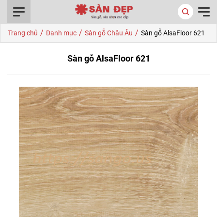
0916.422.522
/
/
/
Trang chủ
Danh mục
Sàn gỗ Châu Âu
Sàn gỗ AlsaFloor 621
Sàn gỗ AlsaFloor 621