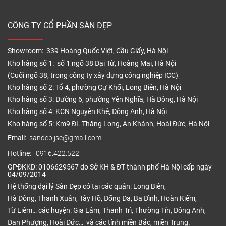
CÔNG TY CỔ PHẦN SÀN ĐẸP
Showroom: 339 Hoàng Quốc Việt, Cầu Giấy, Hà Nội
Kho hàng số 1: số 1 ngõ 38 Đại Từ, Hoàng Mai, Hà Nội
(Cuối ngõ 38, trong công ty xây dựng công nghiệp ICC)
Kho hàng số 2: Tổ 4, phường Cự Khối, Long Biên, Hà Nội
Kho hàng số 3: Đường 6, phường Yên Nghĩa, Hà Đông, Hà Nội
Kho hàng số 4: KCN Nguyên Khê, Đông Anh, Hà Nội
Kho hàng số 5: Km9 ĐL Thăng Long, An Khánh, Hoài Đức, Hà Nội
Email:
sandep.jsc@gmail.com
Hotline:
0916.422.522
GPĐKKD: 0106629567 do Sở KH & ĐT thành phố Hà Nội cấp ngày
04/09/2014
Hệ thống đại lý Sàn Đẹp có tại các quận: Long Biên,
Hà Đông, Thanh Xuân, Tây Hồ, Đống Đa, Ba Đình, Hoàn Kiếm,
Từ Liêm… các huyện: Gia Lâm, Thanh Trì, Thường Tín, Đông Anh,
Đan Phượng, Hoài Đức… và các tỉnh miền Bắc, miền Trung.