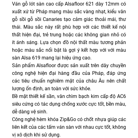
Ván gỗ lót sàn cao cấp Alsafloor 621 dày 12mm có
xuất xứ từ Pháp mang màu sắc vàng nhạt, kiểu vân
gỗ sồi gỗ sồi Canaries tạo cảm giác thoải mái, thư
thái. Màu sắc này rất phù hợp với các thiết kế nội
thất hiện đại, trẻ trung hoặc các không gian nhỏ có
ít ánh sáng. Lựa chọn đồ nội thất màu tương phản
hoặc màu sắc nổi bật là gợi ý kết hợp với với màu
sàn Alsa 619 mang lại hiệu ứng cao.
Sản phẩm Alsafloor được sản xuất trên dây chuyền
công nghệ hiện đại hàng đầu của Pháp, đáp ứng
các tiêu chuẩn nghiêm mặt của châu Âu nên chất
lượng ổn định, an toàn với sức khỏe.
Bề mặt thiết kế sần, vân chìm bạch kim cấp độ AC6
siêu cứng có tác dụng chống xước cực tốt, bền màu,
dễ dàng vệ sinh.
Công nghệ hèm khóa Zip&Go có chốt nhựa giúp các
liên kết của các tấm ván sàn với nhau cực tốt, không
vị xô dịch khi sử dụng.