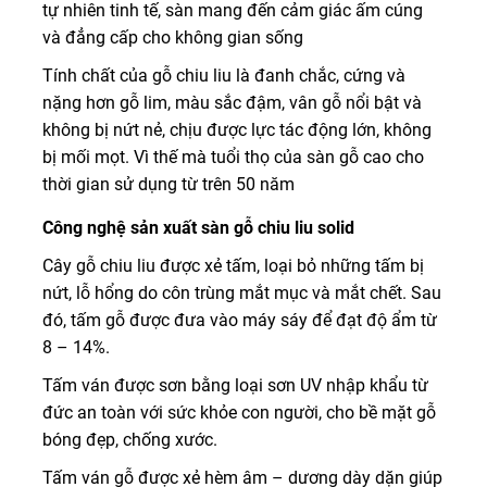
tự nhiên tinh tế, sàn mang đến cảm giác ấm cúng
và đẳng cấp cho không gian sống
Tính chất của gỗ chiu liu là đanh chắc, cứng và
nặng hơn gỗ lim, màu sắc đậm, vân gỗ nổi bật và
không bị nứt nẻ, chịu được lực tác động lớn, không
bị mối mọt. Vì thế mà tuổi thọ của sàn gỗ cao cho
thời gian sử dụng từ trên 50 năm
Công nghệ sản xuất sàn gỗ chiu liu solid
Cây gỗ chiu liu được xẻ tấm, loại bỏ những tấm bị
nứt, lỗ hổng do côn trùng mắt mục và mắt chết. Sau
đó, tấm gỗ được đưa vào máy sáy để đạt độ ẩm từ
8 – 14%.
Tấm ván được sơn bằng loại sơn UV nhập khẩu từ
đức an toàn với sức khỏe con người, cho bề mặt gỗ
bóng đẹp, chống xước.
Tấm ván gỗ được xẻ hèm âm – dương dày dặn giúp