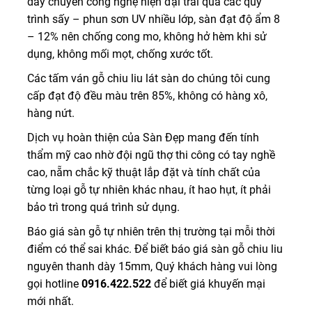
dây chuyền công nghệ hiện đại trải qua các quy
trình sấy – phun sơn UV nhiều lớp, sàn đạt độ ẩm 8
– 12% nên chống cong mo, không hở hèm khi sử
dụng, không mối mọt, chống xước tốt.
Các tấm ván gỗ chiu liu lát sàn do chúng tôi cung
cấp đạt độ đều màu trên 85%, không có hàng xô,
hàng nứt.
Dịch vụ hoàn thiện của Sàn Đẹp mang đến tính
thẩm mỹ cao nhờ đội ngũ thợ thi công có tay nghề
cao, nẵm chắc kỹ thuật lắp đặt và tính chất của
từng loại gỗ tự nhiên khác nhau, ít hao hụt, ít phải
bảo trì trong quá trình sử dụng.
Báo giá sàn gỗ tự nhiên trên thị trường tại mỗi thời
điểm có thể sai khác. Để biết báo giá sàn gỗ chiu liu
nguyên thanh dày 15mm, Quý khách hàng vui lòng
gọi hotline
0916.422.522
để biết giá khuyến mại
mới nhất.