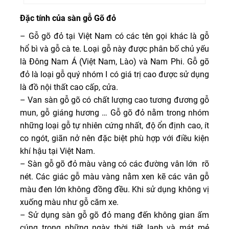
Đặc tính của sàn gỗ Gõ đỏ
– Gỗ gõ đỏ tại Việt Nam có các tên gọi khác là gỗ
hổ bì và gỗ cà te. Loại gỗ này được phân bố chủ yếu
là Đông Nam Á (Việt Nam, Lào) và Nam Phi. Gỗ gõ
đỏ là loại gỗ quý nhóm I có giá trị cao được sử dụng
là đồ nội thất cao cấp, cửa.
– Van sàn gỗ gõ có chất lượng cao tương đương gỗ
mun, gỗ giáng hương … Gỗ gõ đỏ nằm trong nhóm
những loại gỗ tự nhiên cứng nhất, độ ổn định cao, ít
co ngót, giãn nở nên đặc biệt phù hợp với điều kiện
khí hậu tại Việt Nam.
– Sàn gỗ gõ đỏ màu vàng có các đường vân lớn rõ
nét. Các giác gỗ màu vàng nằm xen kẽ các vân gỗ
màu đen lớn không đồng đều. Khi sử dụng không vị
xuống màu như gỗ căm xe.
– Sử dụng sàn gỗ gõ đỏ mang đến không gian ấm
cúng trong những ngày thời tiết lạnh và mát mẻ