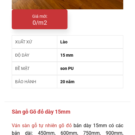
Giá mới:
0/m2
XUẤT XỨ
Lào
ĐỘ DÀY
15 mm
BỀ MẶT
son PU
BẢO HÀNH
20 năm
Sàn gỗ Gõ đỏ dày 15mm
Ván sàn gỗ tự nhiên gõ đỏ
bản dày 15mm có các
bản dài: 450mm, 600mm, 750mm, 900mm,