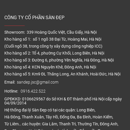
CÔNG TY CỔ PHẦN SÀN ĐẸP
Showroom: 339 Hoàng Quốc Việt, Cầu Giấy, Hà Nội
Kho hàng số 1: số 1 ngõ 38 Đại Từ, Hoàng Mai, Hà Nội
(Cuối ngõ 38, trong công ty xây dựng công nghiệp ICC)
Kho hàng số 2: Tổ 4, phường Cự Khối, Long Biên, Hà Nội
Kho hàng số 3: Đường 6, phường Yên Nghĩa, Hà Đông, Hà Nội
Kho hàng số 4: KCN Nguyên Khê, Đông Anh, Hà Nội
Kho hàng số 5: Km9 ĐL Thăng Long, An Khánh, Hoài Đức, Hà Nội
Email:
sandep.jsc@gmail.com
Hotline:
0916.422.522
GPĐKKD: 0106629567 do Sở KH & ĐT thành phố Hà Nội cấp ngày
04/09/2014
Hệ thống đại lý Sàn Đẹp có tại các quận: Long Biên,
Hà Đông, Thanh Xuân, Tây Hồ, Đống Đa, Ba Đình, Hoàn Kiếm,
Từ Liêm… các huyện: Gia Lâm, Thanh Trì, Thường Tín, Đông Anh,