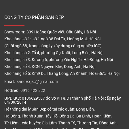
CÔNG TY CỔ PHẦN SÀN ĐẸP
Showroom: 339 Hoàng Quốc Việt, Cầu Giấy, Hà Nội
Kho hàng số 1: số 1 ngõ 38 Đại Từ, Hoàng Mai, Hà Nội
(Cuối ngõ 38, trong công ty xây dựng công nghiệp ICC)
Kho hàng số 2: Tổ 4, phường Cự Khối, Long Biên, Hà Nội
Kho hàng số 3: Đường 6, phường Yên Nghĩa, Hà Đông, Hà Nội
Kho hàng số 4: KCN Nguyên Khê, Đông Anh, Hà Nội
Kho hàng số 5: Km9 ĐL Thăng Long, An Khánh, Hoài Đức, Hà Nội
Email:
sandep.jsc@gmail.com
Hotline:
0916.422.522
GPĐKKD: 0106629567 do Sở KH & ĐT thành phố Hà Nội cấp ngày
04/09/2014
Hệ thống đại lý Sàn Đẹp có tại các quận: Long Biên,
Hà Đông, Thanh Xuân, Tây Hồ, Đống Đa, Ba Đình, Hoàn Kiếm,
Từ Liêm… các huyện: Gia Lâm, Thanh Trì, Thường Tín, Đông Anh,