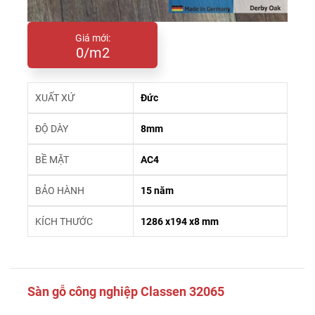
Giá mới:
0/m2
XUẤT XỨ
Đức
ĐỘ DÀY
8mm
BỀ MẶT
AC4
BẢO HÀNH
15 năm
KÍCH THƯỚC
1286 x194 x8 mm
Sàn gỗ công nghiệp Classen 32065