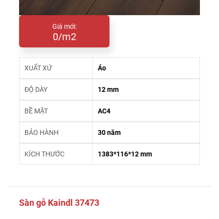
Giá mới:
0/m2
XUẤT XỨ
Áo
ĐỘ DÀY
12 mm
BỀ MẶT
AC4
BẢO HÀNH
30 năm
KÍCH THƯỚC
1383*116*12 mm
Sàn gỗ Kaindl 37473