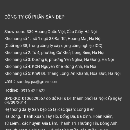
CÔNG TY CỔ PHẦN SÀN ĐẸP
Showroom: 339 Hoàng Quốc Việt, Cầu Giấy, Hà Nội
Kho hàng số 1: số 1 ngõ 38 Đại Từ, Hoàng Mai, Hà Nội
(Cuối ngõ 38, trong công ty xây dựng công nghiệp ICC)
Kho hàng số 2: Tổ 4, phường Cự Khối, Long Biên, Hà Nội
Kho hàng số 3: Đường 6, phường Yên Nghĩa, Hà Đông, Hà Nội
Kho hàng số 4: KCN Nguyên Khê, Đông Anh, Hà Nội
Kho hàng số 5: Km9 ĐL Thăng Long, An Khánh, Hoài Đức, Hà Nội
Email:
sandep.jsc@gmail.com
Hotline:
0916.422.522
GPĐKKD: 0106629567 do Sở KH & ĐT thành phố Hà Nội cấp ngày
04/09/2014
Hệ thống đại lý Sàn Đẹp có tại các quận: Long Biên,
Hà Đông, Thanh Xuân, Tây Hồ, Đống Đa, Ba Đình, Hoàn Kiếm,
Từ Liêm… các huyện: Gia Lâm, Thanh Trì, Thường Tín, Đông Anh,