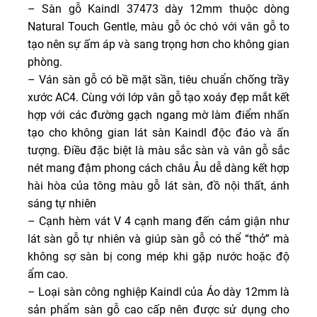
– Sàn gỗ Kaindl 37473 dày 12mm thuộc dòng
Natural Touch Gentle, màu gỗ óc chó với vân gỗ to
tạo nên sự ấm áp và sang trọng hơn cho không gian
phòng.
– Ván sàn gỗ có bề mặt sần, tiêu chuẩn chống trầy
xước AC4. Cùng với lớp vân gỗ tạo xoáy đẹp mắt kết
hợp với các đường gạch ngang mờ làm điểm nhấn
tạo cho không gian lát sàn Kaindl độc đáo và ấn
tượng. Điều đặc biệt là màu sắc sàn và vân gỗ sắc
nét mang đậm phong cách châu Âu dễ dàng kết hợp
hài hòa của tông màu gỗ lát sàn, đồ nội thất, ánh
sáng tự nhiên
– Cạnh hèm vát V 4 cạnh mang đến cảm giận như
lát sàn gỗ tự nhiên và giúp sàn gỗ có thể “thở” mà
không sợ sàn bị cong mép khi gặp nước hoặc độ
ẩm cao.
– Loại sàn công nghiệp Kaindl của Áo dày 12mm là
sản phẩm sàn gỗ cao cấp nên được sử dụng cho