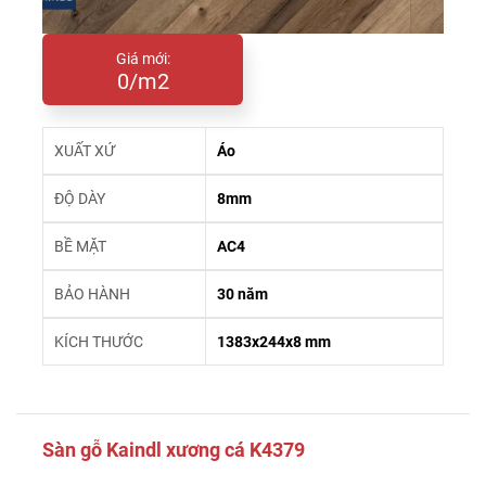
Giá mới:
0/m2
XUẤT XỨ
Áo
ĐỘ DÀY
8mm
BỀ MẶT
AC4
BẢO HÀNH
30 năm
KÍCH THƯỚC
1383x244x8 mm
Sàn gỗ Kaindl xương cá K4379