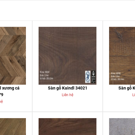
l xương cá
Sàn gỗ Kaindl 34021
Sàn gỗ K
79
Liên hệ
L
hệ