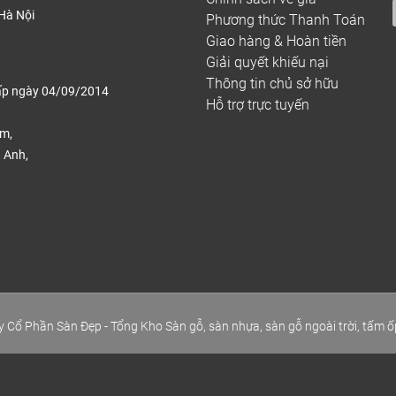
Hà Nội
Phương thức Thanh Toán
Giao hàng & Hoàn tiền
Giải quyết khiếu nại
Thông tin chủ sở hữu
ấp ngày 04/09/2014
Hỗ trợ trực tuyến
ếm,
 Anh,
.
 Cổ Phần Sàn Đẹp - Tổng Kho Sàn gỗ, sàn nhựa, sàn gỗ ngoài trời, tấm ố