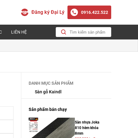
Đăng ký Đại Lý
0916.422.522
C
LIÊN HỆ
DANH MỤC SẢN PHẨM
Sàn gỗ Kaindl
Sản phẩm bán chạy
Sàn nhựa Joka
810 hèm khóa
8mm