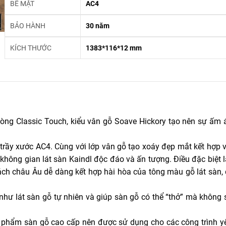
BỀ MẶT
AC4
BẢO HÀNH
30 năm
KÍCH THƯỚC
1383*116*12 mm
ng Classic Touch, kiểu vân gỗ Soave Hickory tạo nên sự ấm 
trầy xước AC4. Cùng với lớp vân gỗ tạo xoáy đẹp mắt kết hợp v
ông gian lát sàn Kaindl độc đáo và ấn tượng. Điều đặc biệt 
h châu Âu dễ dàng kết hợp hài hòa của tông màu gỗ lát sàn, 
ư lát sàn gỗ tự nhiên và giúp sàn gỗ có thể “thở” mà không 
 phẩm sàn gỗ cao cấp nên được sử dụng cho các công trình y