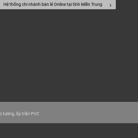
Hệ thống chi nhánh bán lẻ Online tại tỉnh Miền Trung
p tường, ốp trần PVC