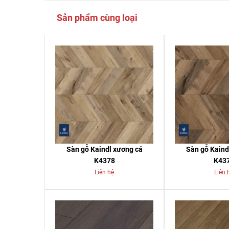
Sản phẩm cùng loại
Sàn gỗ Kaindl xương cá
Sàn gỗ Kaind
K4378
K43
Liên hệ
Liên 