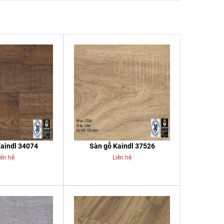
aindl 34074
Sàn gỗ Kaindl 37526
iên hệ
Liên hệ