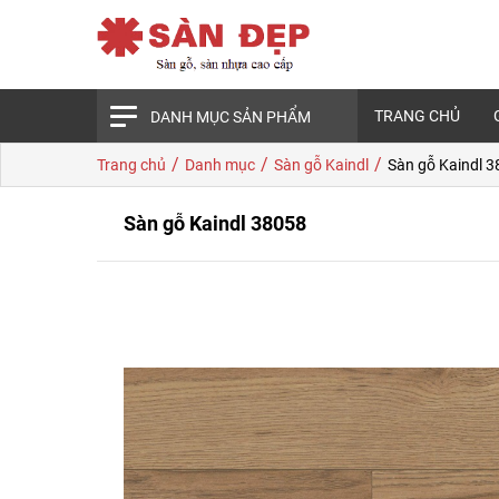
TRANG CHỦ
DANH MỤC SẢN PHẨM
/
/
/
Trang chủ
Danh mục
Sàn gỗ Kaindl
Sàn gỗ Kaindl 
Sàn gỗ Kaindl 38058