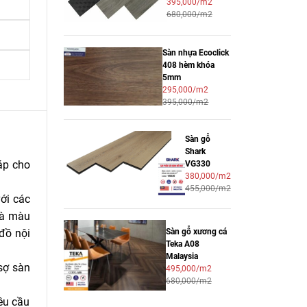
395,000/m2
680,000/m2
Sàn nhựa Ecoclick
408 hèm khóa
5mm
295,000/m2
395,000/m2
Sàn gỗ
Shark
áp cho
VG330
380,000/m2
455,000/m2
ới các
là màu
Sàn gỗ xương cá
đồ nội
Teka A08
Malaysia
sợ sàn
495,000/m2
680,000/m2
êu cầu