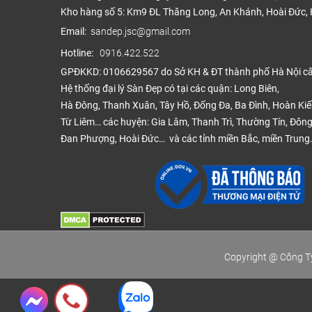
Kho hàng số 5: Km9 ĐL Thăng Long, An Khánh, Hoài Đức, 
Email:
sandep.jsc@gmail.com
Hotline:
0916.422.522
GPĐKKD: 0106629567 do Sở KH & ĐT thành phố Hà Nội c
Hệ thống đại lý Sàn Đẹp có tại các quận: Long Biên,
Hà Đông, Thanh Xuân, Tây Hồ, Đống Đa, Ba Đình, Hoàn Ki
Từ Liêm… các huyện: Gia Lâm, Thanh Trì, Thường Tín, Đông
Đan Phượng, Hoài Đức… và các tỉnh miền Bắc, miền Trung
Copyright @ Công Ty