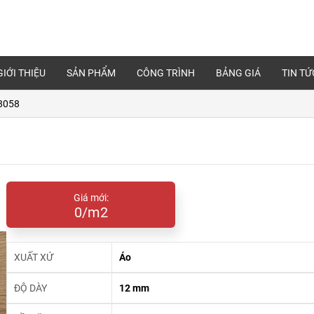
GIỚI THIỆU
SẢN PHẨM
CÔNG TRÌNH
BẢNG GIÁ
TIN TỨ
38058
Giá mới:
0/m2
XUẤT XỨ
Áo
ĐỘ DÀY
12 mm