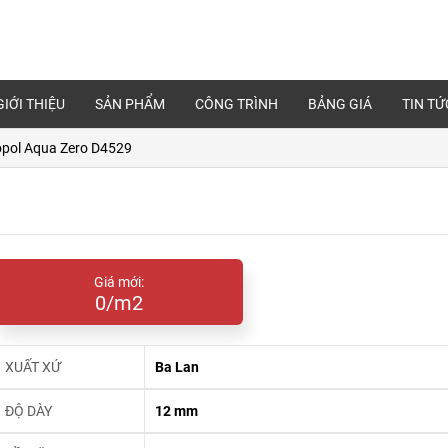
GIỚI THIỆU
SẢN PHẨM
CÔNG TRÌNH
BẢNG GIÁ
TIN TỨ
opol Aqua Zero D4529
Giá mới:
0/m2
XUẤT XỨ
Ba Lan
ĐỘ DÀY
12 mm