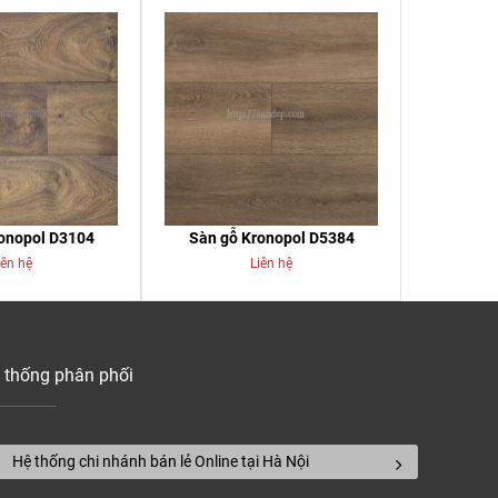
onopol D3104
Sàn gỗ Kronopol D5384
iên hệ
Liên hệ
 thống phân phối
Hệ thống chi nhánh bán lẻ Online tại Hà Nội