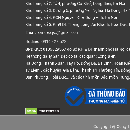
Kho hàng số 2: Tổ 4, phường Cự Khối, Long Biên, Hà Nội
Kho hàng số 3: Đường 6, phường Yên Nghĩa, Hà Đông, Hà 
Kho hàng số 4: KCN Nguyên Khê, Đông Anh, Hà Nội
Kho hàng số 5: Km9 ĐL Thăng Long, An Khánh, Hoài Đức, 
Email:
sandep.jsc@gmail.com
Hotline:
0916.422.522
GPĐKKD: 0106629567 do Sở KH & ĐT thành phố Hà Nội c
Hệ thống đại lý Sàn Đẹp có tại các quận: Long Biên,
Hà Đông, Thanh Xuân, Tây Hồ, Đống Đa, Ba Đình, Hoàn Ki
Từ Liêm… các huyện: Gia Lâm, Thanh Trì, Thường Tín, Đông
Đan Phượng, Hoài Đức… và các tỉnh miền Bắc, miền Trung
Copyright @ Công Ty