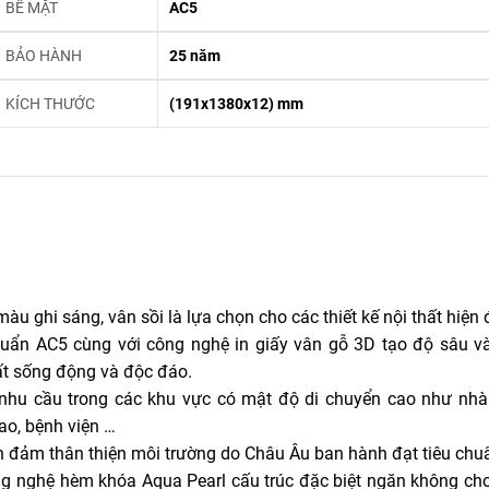
BỀ MẶT
AC5
BẢO HÀNH
25 năm
KÍCH THƯỚC
(191x1380x12) mm
ghi sáng, vân sồi là lựa chọn cho các thiết kế nội thất hiện đ
uẩn AC5 cùng với công nghệ in giấy vân gỗ 3D tạo độ sâu và
rất sống động và độc đáo.
u cầu trong các khu vực có mật độ di chuyển cao như nhà
ao, bệnh viện …
 đảm thân thiện môi trường do Châu Âu ban hành đạt tiêu chu
ng nghệ hèm khóa Aqua Pearl cấu trúc đặc biệt ngăn không ch