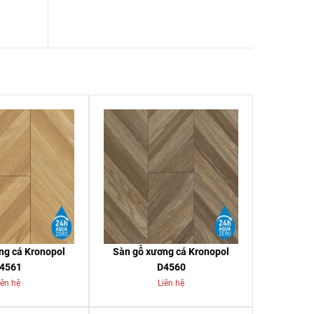
ng cá Kronopol
Sàn gỗ xương cá Kronopol
4561
D4560
iên hệ
Liên hệ