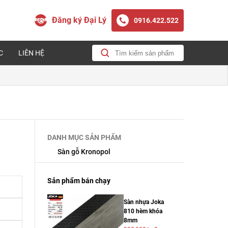
Đăng ký Đại Lý
0916.422.522
C
LIÊN HỆ
DANH MỤC SẢN PHẨM
Sàn gỗ Kronopol
Sản phẩm bán chạy
Sàn nhựa Joka
810 hèm khóa
8mm