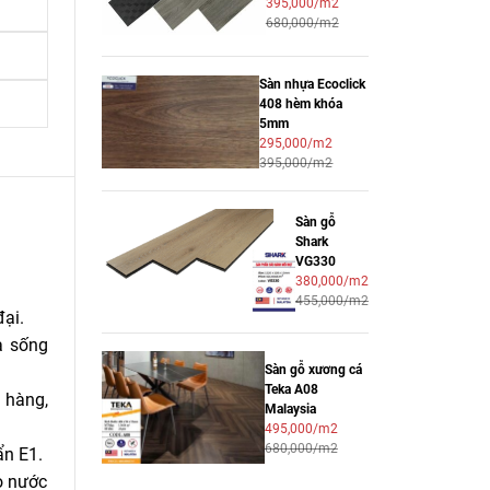
395,000/m2
680,000/m2
Sàn nhựa Ecoclick
408 hèm khóa
5mm
295,000/m2
395,000/m2
Sàn gỗ
Shark
VG330
380,000/m2
455,000/m2
ại.
 sống
Sàn gỗ xương cá
Teka A08
 hàng,
Malaysia
495,000/m2
680,000/m2
ẩn E1.
o nước