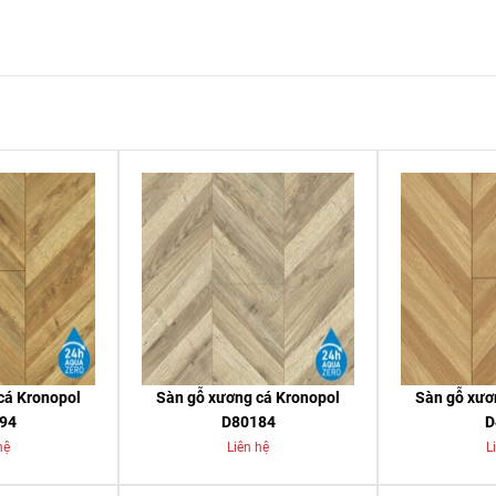
cá Kronopol
Sàn gỗ xương cá Kronopol
Sàn gỗ xươ
94
D80184
D
hệ
Liên hệ
L