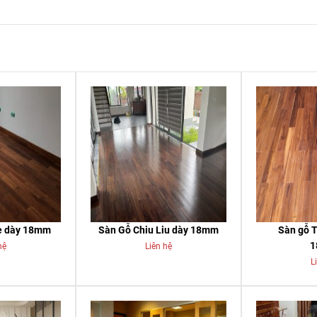
e dày 18mm
Sàn Gỗ Chiu Liu dày 18mm
Sàn gỗ T
1
hệ
Liên hệ
L