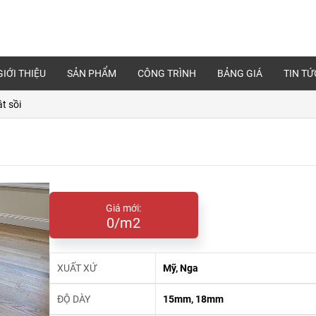
GIỚI THIỆU
SẢN PHẨM
CÔNG TRÌNH
BẢNG GIÁ
TIN TỨ
t sồi
Giá mới:
0/m2
XUẤT XỨ
Mỹ, Nga
ĐỘ DÀY
15mm, 18mm