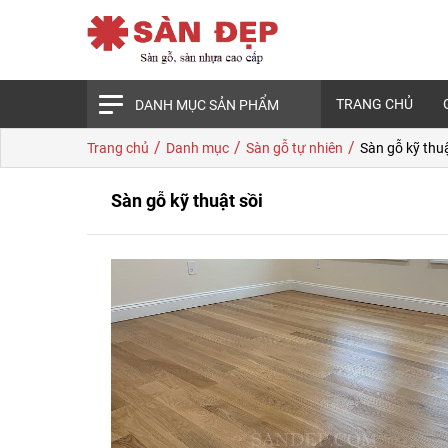
TRANG CHỦ
DANH MỤC SẢN PHẨM
/
/
/
Trang chủ
Danh mục
Sàn gỗ tự nhiên
Sàn gỗ kỹ thuậ
Sàn gỗ kỹ thuật sồi