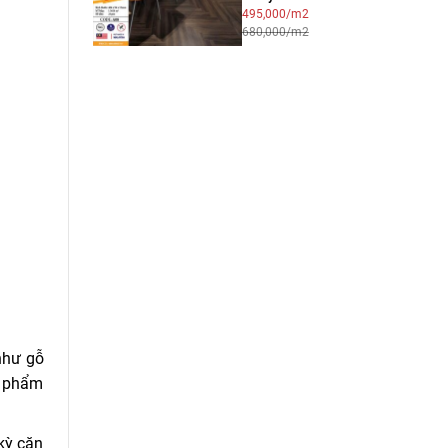
495,000/m2
680,000/m2
như gỗ
n phẩm
 kỳ căn