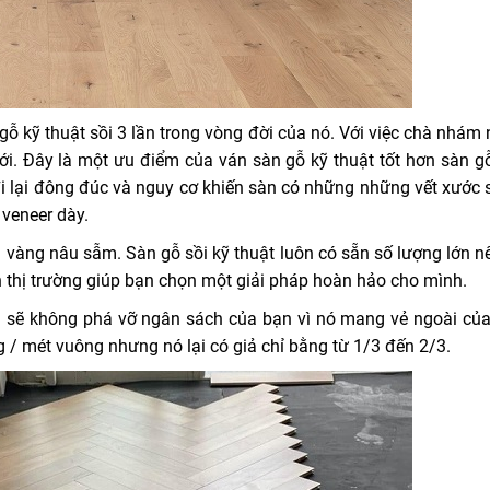
ỗ kỹ thuật sồi 3 lần trong vòng đời của nó. Với việc chà nhám 
ới. Đây là một ưu điểm của ván sàn gỗ kỹ thuật tốt hơn sàn g
i lại đông đúc và nguy cơ khiến sàn có những những vết xước s
 veneer dày.
n vàng nâu sẫm. Sàn gỗ sồi kỹ thuật luôn có sẵn số lượng lớn n
n thị trường giúp bạn chọn một giải pháp hoàn hảo cho mình.
u sẽ không phá vỡ ngân sách của bạn vì nó mang vẻ ngoài của
g / mét vuông nhưng nó lại có giả chỉ bằng từ 1/3 đến 2/3.