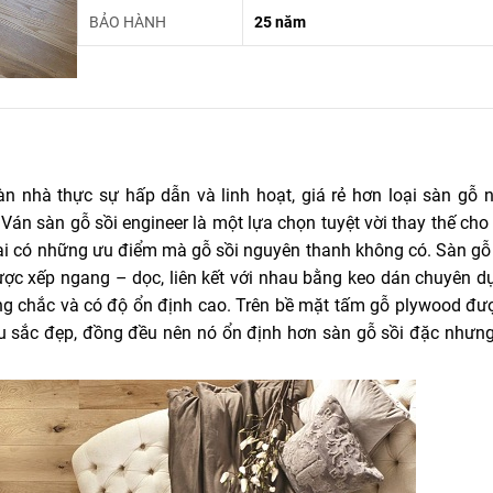
BẢO HÀNH
25 năm
àn nhà thực sự hấp dẫn và linh hoạt, giá rẻ hơn loại sàn gỗ 
Ván sàn gỗ sồi engineer là một lựa chọn tuyệt vời thay thế cho
lại có những ưu điểm mà gỗ sồi nguyên thanh không có. Sàn gỗ 
ợc xếp ngang – dọc, liên kết với nhau bằng keo dán chuyên d
ững chắc và có độ ổn định cao. Trên bề mặt tấm gỗ plywood đư
 sắc đẹp, đồng đều nên nó ổn định hơn sàn gỗ sồi đặc nhưng