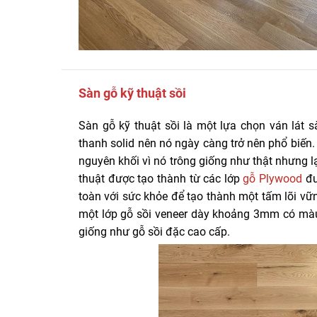
Sàn gỗ kỹ thuật sồi
Sàn gỗ kỹ thuật sồi là một lựa chọn ván lát s
thanh solid nên nó ngày càng trở nên phổ biến. 
nguyên khối vì nó trông giống như thật nhưng 
thuật được tạo thành từ các lớp
gỗ Plywood
đư
toàn với sức khỏe để tạo thành một tấm lõi v
một lớp gỗ sồi veneer dày khoảng 3mm có màu
giống như gỗ sồi đặc cao cấp.