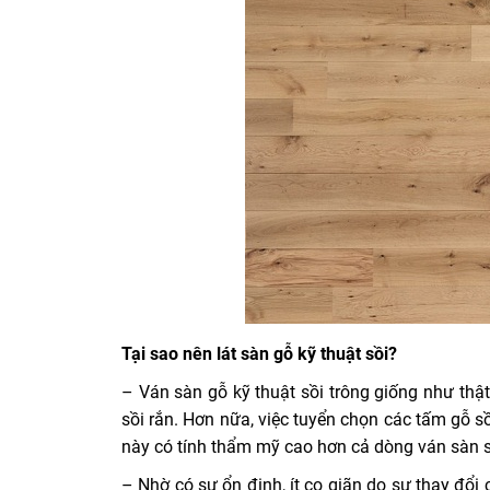
Tại sao nên lát sàn gỗ kỹ thuật sồi?
– Ván sàn gỗ kỹ thuật sồi trông giống như thậ
sồi rắn. Hơn nữa, việc tuyển chọn các tấm gỗ 
này có tính thẩm mỹ cao hơn cả dòng ván sàn s
– Nhờ có sự ổn định, ít co giãn do sự thay đổi