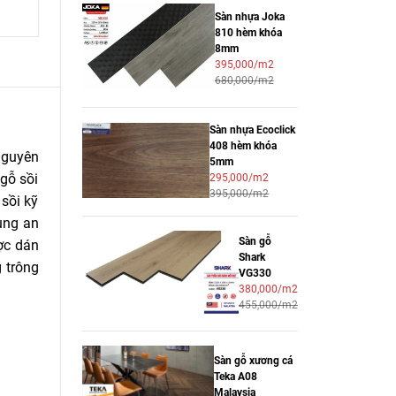
Sàn nhựa Joka
810 hèm khóa
8mm
395,000/m2
680,000/m2
Sàn nhựa Ecoclick
408 hèm khóa
nguyên
5mm
 gỗ sồi
295,000/m2
395,000/m2
sồi kỹ
ụng an
Sàn gỗ
ợc dán
Shark
 trông
VG330
380,000/m2
455,000/m2
Sàn gỗ xương cá
Teka A08
Malaysia