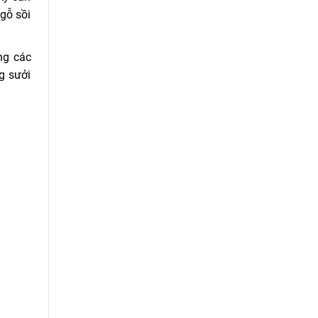
gỗ sồi
ng các
g sưởi