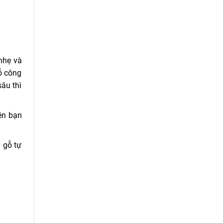
nhẹ và
ỗ công
âu thì
ên bạn
 gỗ tự