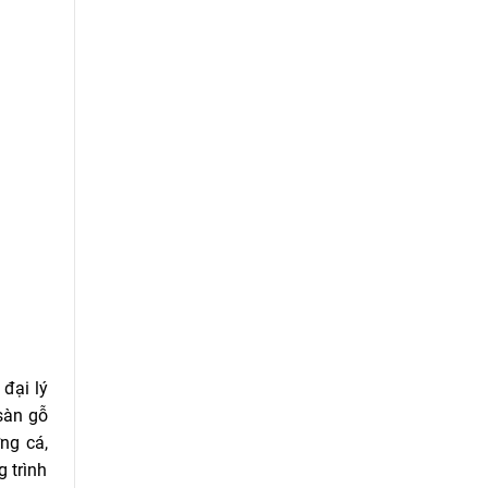
 đại lý
sàn gỗ
ng cá,
 trình