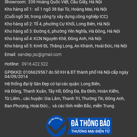
Showroom: 339 Hoàng Quốc Việt, Cầu Giấy, Hà Nội
Kho hàng số 1: số 1 ngõ 38 Đại Từ, Hoàng Mai, Hà Nội
(Cuối ngõ 38, trong công ty xây dựng công nghiệp ICC)
Kho hàng số 2: Tổ 4, phường Cự Khối, Long Biên, Hà Nội
Kho hàng số 3: Đường 6, phường Yên Nghĩa, Hà Đông, Hà Nội
Kho hàng số 4: KCN Nguyên Khê, Đông Anh, Hà Nội
Kho hàng số 5: Km9 ĐL Thăng Long, An Khánh, Hoài Đức, Hà Nội
Email:
sandep.jsc@gmail.com
Hotline:
0916.422.522
GPĐKKD: 0106629567 do Sở KH & ĐT thành phố Hà Nội cấp ngày
04/09/2014
Hệ thống đại lý Sàn Đẹp có tại các quận: Long Biên,
Hà Đông, Thanh Xuân, Tây Hồ, Đống Đa, Ba Đình, Hoàn Kiếm,
Từ Liêm… các huyện: Gia Lâm, Thanh Trì, Thường Tín, Đông Anh,
Đan Phượng, Hoài Đức… và các tỉnh miền Bắc, miền Trung.