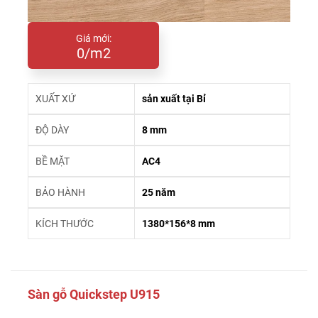
Giá mới:
0/m2
XUẤT XỨ
sản xuất tại Bỉ
ĐỘ DÀY
8 mm
BỀ MẶT
AC4
BẢO HÀNH
25 năm
KÍCH THƯỚC
1380*156*8 mm
Sàn gỗ Quickstep U915